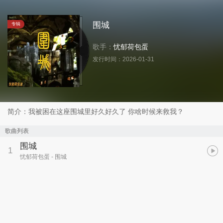
围城
专辑
歌手：
忧郁荷包蛋
发行时间：
2026-01-31
简介：我被困在这座围城里好久好久了 你啥时候来救我？
歌曲列表
围城
1
忧郁荷包蛋
- 围城