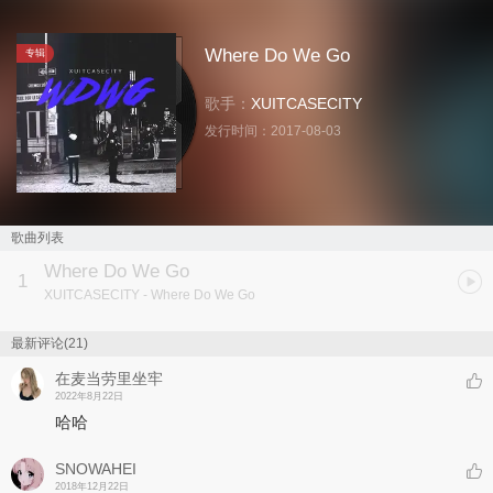
Where Do We Go
专辑
歌手：
XUITCASECITY
发行时间：
2017-08-03
歌曲列表
Where Do We Go
1
XUITCASECITY
- Where Do We Go
最新评论(21)
在麦当劳里坐牢
2022年8月22日
哈哈
SNOWAHEI
2018年12月22日