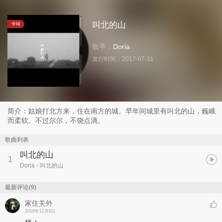
叫北的山
专辑
歌手：
Doria
发行时间：
2017-07-31
简介：姑娘打北方来，住在南方的城。早年间城里有叫北的山，巍峨
而柔软。不过尔尔，不饶点滴。
歌曲列表
叫北的山
1
Doria
- 叫北的山
最新评论(9)
家住关外
2018年12月9日