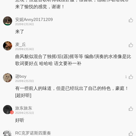
来了愉悦的感觉，谢谢！
安妮Anny20171209
2026年2月24日
来了
麦_丘
2026年2月24日
曲风貌似混合了独摇/后(器)摇等等 编曲/演奏的水准像是比
歌词要好点 哈哈哈 语文要补一补
逊boy
1
2026年2月23日
有一些前人的味道，但是已经玩出了自己的特色，豪庭！
[超好听]
旅东旅东
2026年2月21日
好听
RC克罗诺斯四重奏