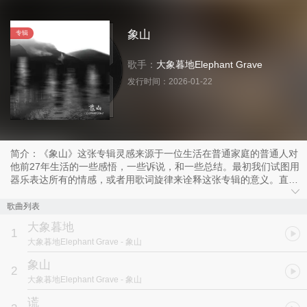
象山
专辑
歌手：
大象暮地Elephant Grave
发行时间：
2026-01-22
简介：《象山》这张专辑灵感来源于一位生活在普通家庭的普通人对
他前27年生活的一些感悟，一些诉说，和一些总结。最初我们试图用
器乐表达所有的情感，或者用歌词旋律来诠释这张专辑的意义。直到
最后意识到，我们永远无法用某一种所谓的风格来诠释这张专辑的全
部。人生是有快乐，有难过，有愤怒，也有沉默的。所以时而需要歌
歌曲列表
颂，时而需要抱怨，时而需要呐喊，时而也需要安静。因此，我们试
大象暮地
图用最能表达那一刻情感的音乐形式将每一首歌呈现，去讲好这一段
1
大象暮地Elephant Grave
- 象山
时间的故事。
“老家的路叫象山路，路的尽头是一座似象的山，曾经的我们都住在
象山
2
那里。时过境迁，爷爷奶奶和分家的我们都搬出了象山路。象山的鼻
大象暮地Elephant Grave
- 象山
子已经被摧毁，一座座新房拔地而起，外婆家的阳光也被新修的楼房
挡住。是的，象山的人们富裕了起来，但是我们仍然说着，说着口是
谎