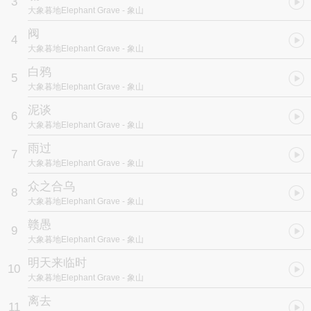
3
心非的话，和愤世嫉俗的谎。那里的人们是幸福的，「我」始终无法
大象暮地Elephant Grave
- 象山
像他们一样自信，什么都没有却也能抬头挺胸。「我」始终知道他们
眼中「我」的一切是虚假且不切实际的，所以，离开那里，埋葬那
阀
4
里，甚至不带一丝留念。”
大象暮地Elephant Grave
- 象山
白鸦
5
大象暮地Elephant Grave
- 象山
泥谈
6
大象暮地Elephant Grave
- 象山
雨过
7
大象暮地Elephant Grave
- 象山
众之合乌
8
大象暮地Elephant Grave
- 象山
赣愚
9
大象暮地Elephant Grave
- 象山
明天来临时
10
大象暮地Elephant Grave
- 象山
离去
11