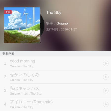
The Sky
专辑
歌手：
Guiano
发行时间：
2026-01-27
歌曲列表
good morning
1
Guiano
- The Sky
せかいのしくみ
2
Guiano
- The Sky
私はキャンバス
3
Guiano / しほ
- The Sky
アイロニー (Romantic)
4
Guiano
- The Sky