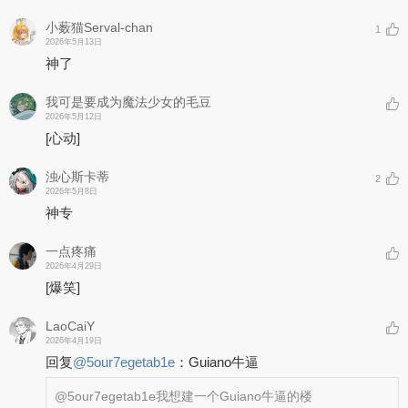
小薮猫Serval-chan
1
2026年5月13日
神了
我可是要成为魔法少女的毛豆
2026年5月12日
[心动]
浊心斯卡蒂
2
2026年5月8日
神专
一点疼痛
2026年4月29日
[爆笑]
LaoCaiY
2026年4月19日
回复
@
5our7egetab1e
：
Guiano牛逼
@5our7egetab1e
我想建一个Guiano牛逼的楼