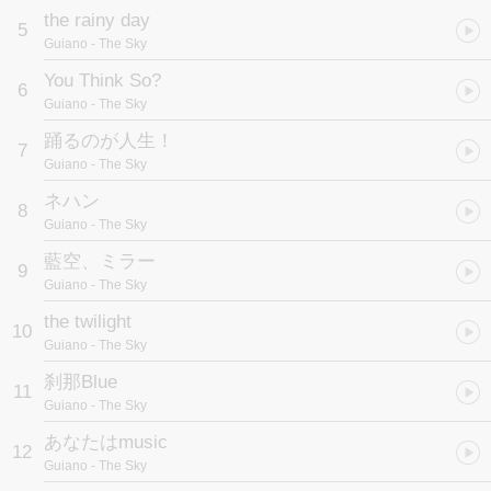
the rainy day
5
Guiano
- The Sky
You Think So?
6
Guiano
- The Sky
踊るのが人生！
7
Guiano
- The Sky
ネハン
8
Guiano
- The Sky
藍空、ミラー
9
Guiano
- The Sky
the twilight
10
Guiano
- The Sky
刹那Blue
11
Guiano
- The Sky
あなたはmusic
12
Guiano
- The Sky