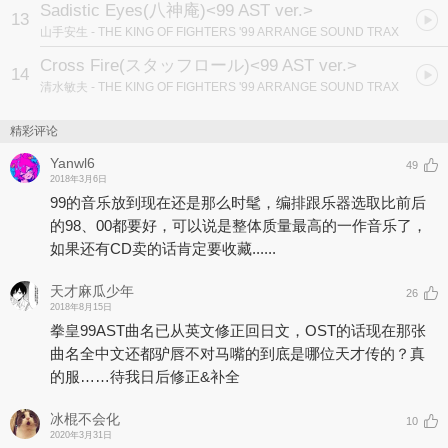
Sadistic Eyes(八神庵)<99 AST ver.>
13
山手安生
- THE KING OF FIGHTERS '99 ARRANGE SOUND TRAX
Cross Fire(スタッフロール)<99 AST ver.>
14
清水敏夫
- THE KING OF FIGHTERS '99 ARRANGE SOUND TRAX
精彩评论
Yanwl6
49
2018年3月6日
99的音乐放到现在还是那么时髦，编排跟乐器选取比前后
的98、00都要好，可以说是整体质量最高的一作音乐了，
如果还有CD卖的话肯定要收藏......
天才麻瓜少年
26
2018年8月15日
拳皇99AST曲名已从英文修正回日文，OST的话现在那张
曲名全中文还都驴唇不对马嘴的到底是哪位天才传的？真
的服……待我日后修正&补全
冰棍不会化
10
2020年3月31日