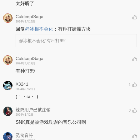
太好听了
CuldceptSaga
2024年3月19日
回复
@
冰棍不会化
：
有种打街霸方块
@冰棍不会化
“有种打99”
CuldceptSaga
2024年3月19日
有种打99
X3241
1
2024年2月28日
(｀・ω・´)
辣鸡用户已被注销
3
2024年1月2日
SNK真是被游戏耽误的音乐公司啊
觅食音符