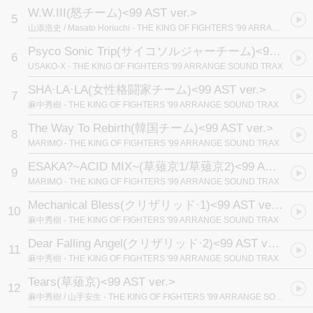
W.W.III(怒チーム)<99 AST ver.>
5
山添浩史 / Masato Horiuchi
- THE KING OF FIGHTERS '99 ARRANGE SOUND TRAX
Psyco Sonic Trip(サイコソルジャーチーム)<99 AST ver.>
6
USAKO-X
- THE KING OF FIGHTERS '99 ARRANGE SOUND TRAX
SHA·LA·LA(女性格闘家チーム)<99 AST ver.>
7
麻中秀樹
- THE KING OF FIGHTERS '99 ARRANGE SOUND TRAX
The Way To Rebirth(韓国チーム)<99 AST ver.>
8
MARIMO
- THE KING OF FIGHTERS '99 ARRANGE SOUND TRAX
ESAKA?~ACID MIX~(草薙京1/草薙京2)<99 AST ver.>
9
MARIMO
- THE KING OF FIGHTERS '99 ARRANGE SOUND TRAX
Mechanical Bless(クリザリッド·1)<99 AST ver.>
10
麻中秀樹
- THE KING OF FIGHTERS '99 ARRANGE SOUND TRAX
Dear Falling Angel(クリザリッド·2)<99 AST ver.>
11
麻中秀樹
- THE KING OF FIGHTERS '99 ARRANGE SOUND TRAX
Tears(草薙京)<99 AST ver.>
12
麻中秀樹 / 山手安生
- THE KING OF FIGHTERS '99 ARRANGE SOUND TRAX