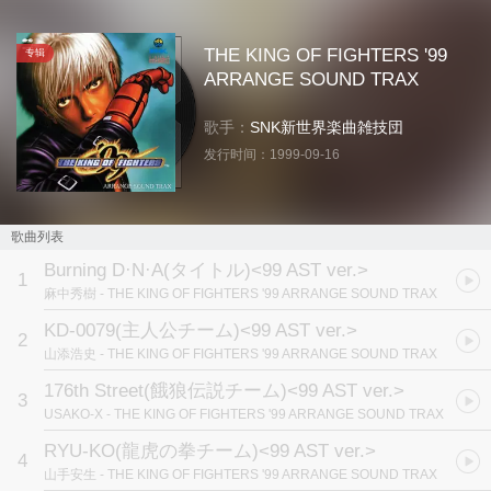
THE KING OF FIGHTERS '99
专辑
ARRANGE SOUND TRAX
歌手：
SNK新世界楽曲雑技団
发行时间：
1999-09-16
歌曲列表
Burning D·N·A(タイトル)<99 AST ver.>
1
麻中秀樹
- THE KING OF FIGHTERS '99 ARRANGE SOUND TRAX
KD-0079(主人公チーム)<99 AST ver.>
2
山添浩史
- THE KING OF FIGHTERS '99 ARRANGE SOUND TRAX
176th Street(餓狼伝説チーム)<99 AST ver.>
3
USAKO-X
- THE KING OF FIGHTERS '99 ARRANGE SOUND TRAX
RYU-KO(龍虎の拳チーム)<99 AST ver.>
4
山手安生
- THE KING OF FIGHTERS '99 ARRANGE SOUND TRAX