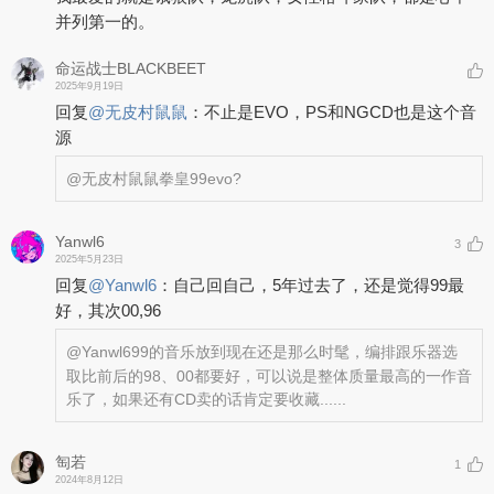
并列第一的。
命运战士BLACKBEET
2025年9月19日
回复
@
无皮村鼠鼠
：
不止是EVO，PS和NGCD也是这个音
源
@无皮村鼠鼠
拳皇99evo?
Yanwl6
3
2025年5月23日
回复
@
Yanwl6
：
自己回自己，5年过去了，还是觉得99最
好，其次00,96
@Yanwl6
99的音乐放到现在还是那么时髦，编排跟乐器选
取比前后的98、00都要好，可以说是整体质量最高的一作音
乐了，如果还有CD卖的话肯定要收藏......
匋若
1
2024年8月12日