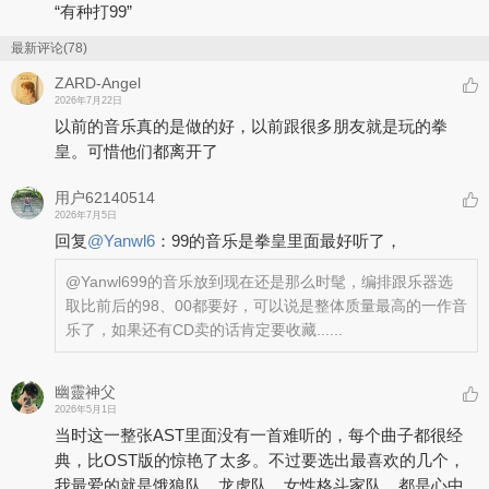
“有种打99”
最新评论(78)
ZARD-Angel
2026年7月22日
以前的音乐真的是做的好，以前跟很多朋友就是玩的拳
皇。可惜他们都离开了
用户62140514
2026年7月5日
回复
@
Yanwl6
：
99的音乐是拳皇里面最好听了，
@Yanwl6
99的音乐放到现在还是那么时髦，编排跟乐器选
取比前后的98、00都要好，可以说是整体质量最高的一作音
乐了，如果还有CD卖的话肯定要收藏......
幽靈神父
2026年5月1日
当时这一整张AST里面没有一首难听的，每个曲子都很经
典，比OST版的惊艳了太多。不过要选出最喜欢的几个，
我最爱的就是饿狼队，龙虎队，女性格斗家队，都是心中