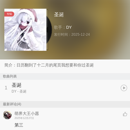
圣诞
专辑
歌手：
DY
发行时间：
2025-12-24
简介：日历翻到了十二月的尾页我想要和你过圣诞
歌曲列表
圣诞
1
DY
- 圣诞
最新评论(4)
萌界大王小愿
2025年12月27日
第三