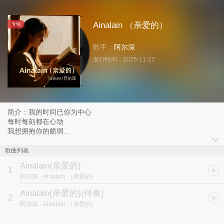
Ainalain （亲爱的）
专辑
歌手：
阿尔深
发行时间：
2025-11-27
简介：我的时间已你为中心
每时每刻都在心动
我想拥抱你的脆弱
安抚你的不安
歌曲列表
Ainalain(亲爱的)
1
阿尔深
- Ainalain （亲爱的）
Ainalain(亲爱的)(伴奏)
2
阿尔深
- Ainalain （亲爱的）