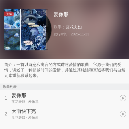
爱像那
专辑
歌手：
蓝花夫妇
发行时间：
2025-11-23
简介：一首以诗意和寓言的方式讲述爱情的歌曲；它源于我们的爱
情，讲述了一种超越时间的爱情，并通过其纯洁和真诚将我们与自然
元素重新联系起来。
歌曲列表
爱像那
1
蓝花夫妇
- 爱像那
大雨快下完
2
蓝花夫妇
- 爱像那