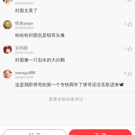
2020年4月29日
封面太美了
怪兽pepe
2
2020年4月18日
哈哈哈封面也是锟哥头像
豆利甜
3
2020年1月18日
封面像一只划水的大白鹅
sseagulllllll
8
2019年12月8日
这是我听饼哥的第一个专快两年了饼哥还没丢歌进来🕊
查看全部
46
条评论