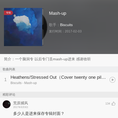
Mash-up
专辑
歌手：
Biscuits
发行时间：
2017-02-03
简介：一个脑洞专 以后专门丢mash-up进来 感谢收听
歌曲列表
Heathens/Stressed Out（Cover twenty one pilots）
1
Biscuits
- Mash-up
精彩评论
荒原捕风
134
2017年8月9日
多少人是进来保存专辑封面？