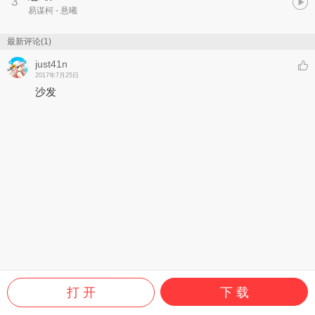
3
易谋柯
- 悬曦
最新评论(1)
just41n
2017年7月25日
沙发
打 开
下 载