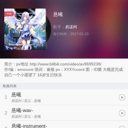
悬曦
专辑
歌手：
易谋柯
发行时间：
2017-02-10
简介：pv地址 http://www.bilibili.com/video/av9699238/
作/编：emocore 填词：秦殇 pv：XYXYcoord 图：ID菌 大概是完成
自己一个小愿望了 16岁生日快乐
歌曲列表
悬曦
1
易谋柯 / 星尘
- 悬曦
悬曦-wav-
2
易谋柯 / 星尘
- 悬曦
悬曦-instrument-