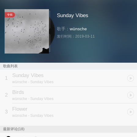
Sunday Vibes
专辑
歌手：
wünsche
发行时间：
2019-03-11
歌曲列表
Sunday Vibes
1
wünsche
- Sunday Vibes
Birds
2
wünsche
- Sunday Vibes
Flower
3
wünsche
- Sunday Vibes
最新评论(18)