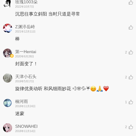
玫瑰1003朵
2022年10月7日
沉思往事立斜阳 当时只道是寻常
Z渊渟岳峙
2021年12月11日
棒
第一Hentai
2
2020年6月28日
封面变了！
天津小石头
2
2019年5月17日
旋律优美动听 和风细雨妙花 💨🌸💦☔
楠河雨
1
2018年11月24日
迷蒙
SNOWAHEI
2
2018年11月14日