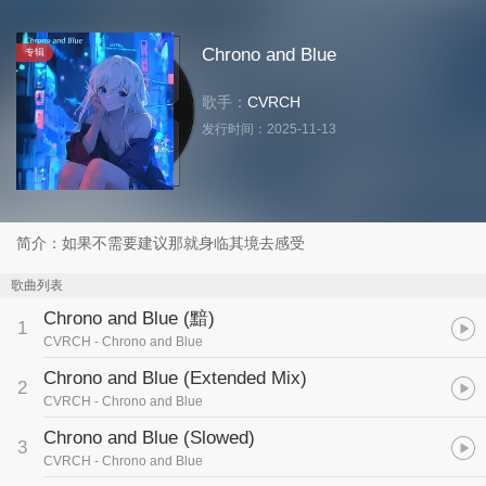
Chrono and Blue
专辑
歌手：
CVRCH
发行时间：
2025-11-13
简介：如果不需要建议那就身临其境去感受
歌曲列表
Chrono and Blue (黯)
1
CVRCH
- Chrono and Blue
Chrono and Blue (Extended Mix)
2
CVRCH
- Chrono and Blue
Chrono and Blue (Slowed)
3
CVRCH
- Chrono and Blue