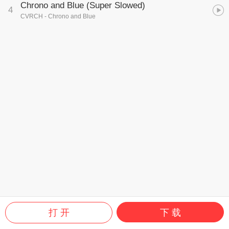
Chrono and Blue (Super Slowed)
4
CVRCH
- Chrono and Blue
打 开
下 载