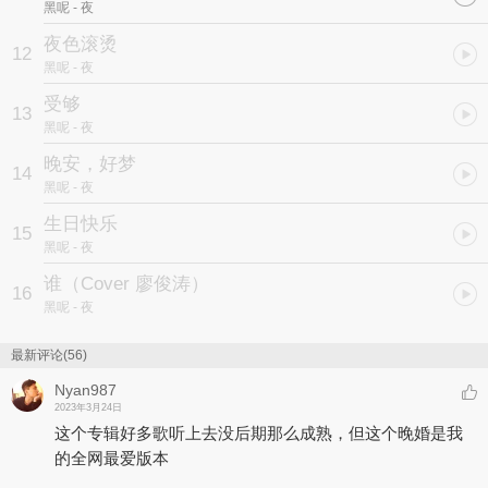
黑呢
- 夜
夜色滚烫
12
黑呢
- 夜
受够
13
黑呢
- 夜
晚安，好梦
14
黑呢
- 夜
生日快乐
15
黑呢
- 夜
谁（Cover 廖俊涛）
16
黑呢
- 夜
最新评论(56)
Nyan987
2023年3月24日
这个专辑好多歌听上去没后期那么成熟，但这个晚婚是我
的全网最爱版本