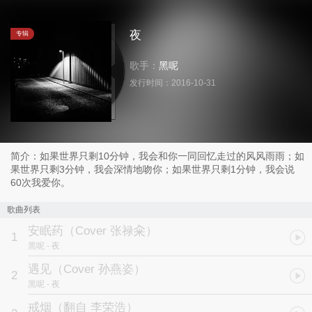
夜
专辑
歌手：
黑呢
发行时间：
2016-10-31
简介：如果世界只剩10分钟，我会和你一同回忆走过的风风雨雨；如
果世界只剩3分钟，我会深情地吻你；如果世界只剩1分钟，我会说
60次我爱你。
歌曲列表
安眠药（Cover 张禄籴）
1
黑呢
- 夜
遇见（Cover 孙燕姿）
2
黑呢
- 夜
戒烟（翻自 李荣浩）