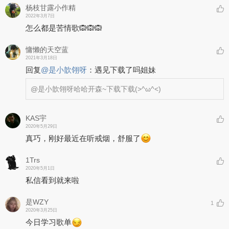
杨枝甘露小作精
2022年3月7日
怎么都是苦情歌🙉🙉🙉
慵懒的天空蓝
2021年3月18日
回复
@
是小歆翎呀
：
遇见下载了吗姐妹
@是小歆翎呀
哈哈开森~下载下载(>^ω^<)
KAS宇
2020年5月29日
真巧，刚好最近在听戒烟，舒服了
1Trs
2020年5月1日
私信看到就来啦
是WZY
1
2020年3月25日
今日学习歌单