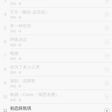
3
黑呢
- 夜
可乐（翻自 赵浴辰）
4
黑呢
- 夜
有一种悲伤
5
黑呢
- 夜
呼吸决定
6
黑呢
- 夜
晚婚
7
黑呢
- 夜
你为了多少人哭
8
黑呢
- 夜
顷刻，或拥有
9
黑呢
- 夜
晚婚（Cover：隔壁老樊）
10
黑呢
- 夜
初恋薛凯琪
11