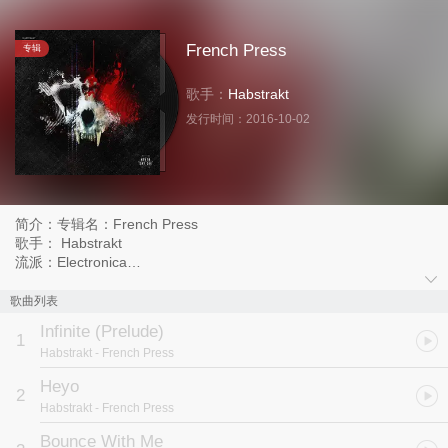
French Press
专辑
歌手：
Habstrakt
发行时间：
2016-10-02
简介：专辑名：French Press
歌手： Habstrakt
流派：Electronica
语言：英语
发行时间：2016-10-03
歌曲列表
唱片公司： Never Say Die Records
Infinite (Prelude)
1
Habstrakt
- French Press
Heyo
2
Habstrakt
- French Press
Bounce With Me