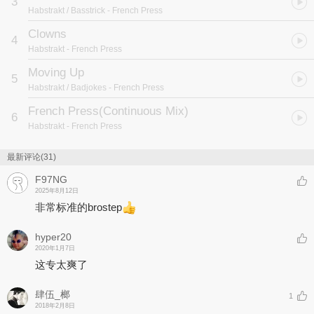
3
Habstrakt / Basstrick
- French Press
Clowns
4
Habstrakt
- French Press
Moving Up
5
Habstrakt / Badjokes
- French Press
French Press(Continuous Mix)
6
Habstrakt
- French Press
最新评论(31)
F97NG
2025年8月12日
非常标准的brostep
hyper20
2020年1月7日
这专太爽了
肆伍_榔
1
2018年2月8日