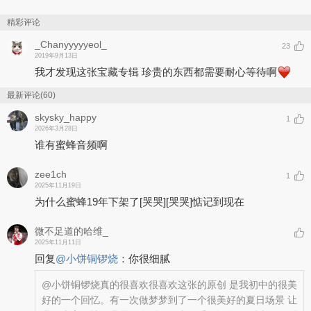
精彩评论
_Chanyyyyyeol_
23
2019年9月13日
我才发现这张宝藏专辑 珍贵的东西都需要耐心等待啊
最新评论(60)
skysky_happy
1
2026年3月28日
谁有蜜蜂音频啊
zee1ch
1
2025年11月19日
为什么蜜蜂19年下架了
[哭哭]
[哭哭]
惦记到现在
微不足道的哈维_
2025年11月11日
回复
@
小饼铜锣烧
：
你很细腻
@小饼铜锣烧
真的很喜欢很喜欢这张的原创 是我初中的很美
好的一个回忆。有一次做梦梦到了一个很美好的夏日场景 让