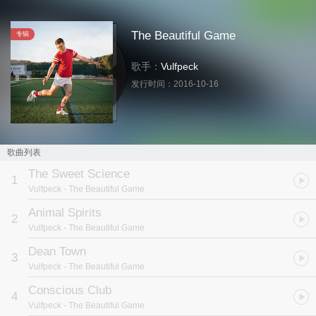
The Beautiful Game
专辑
歌手：
Vulfpeck
发行时间：
2016-10-16
歌曲列表
The Sweet Science
1
Vulfpeck
- The Beautiful Game
Animal Spirits
2
Vulfpeck
- The Beautiful Game
Dean Town
3
Vulfpeck
- The Beautiful Game
Conscious Club
4
Vulfpeck
- The Beautiful Game