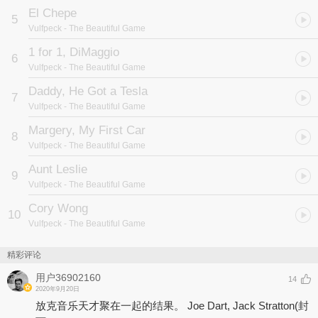
El Chepe
5
Vulfpeck
- The Beautiful Game
1 for 1, DiMaggio
6
Vulfpeck
- The Beautiful Game
Daddy, He Got a Tesla
7
Vulfpeck
- The Beautiful Game
Margery, My First Car
8
Vulfpeck
- The Beautiful Game
Aunt Leslie
9
Vulfpeck
- The Beautiful Game
Cory Wong
10
Vulfpeck
- The Beautiful Game
精彩评论
用户36902160
14
2020年9月20日
放克音乐天才聚在一起的结果。 Joe Dart, Jack Stratton(封