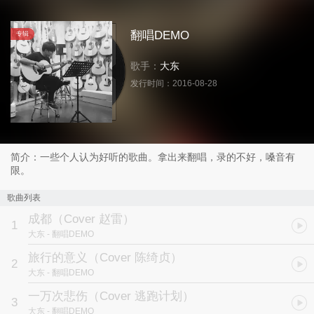
翻唱DEMO
专辑
歌手：
大东
发行时间：
2016-08-28
简介：一些个人认为好听的歌曲。拿出来翻唱，录的不好，嗓音有
限。
歌曲列表
成都（Cover 赵雷）
1
大东
- 翻唱DEMO
旅行的意义（Cover 陈绮贞）
2
大东
- 翻唱DEMO
一万次悲伤（Cover 逃跑计划）
3
大东
- 翻唱DEMO