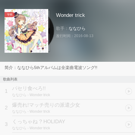
Wonder trick
专辑
歌手：
ななひら
发行时间：
2016-08-13
简介：ななひら5thアルバムは全楽曲電波ソング!!
歌曲列表
パセリ食べろ!!
1
ななひら
- Wonder trick
爆売れ!マッチ売りの派遣少女
2
ななひら
- Wonder trick
くっちゃね ? HOLIDAY
3
ななひら
- Wonder trick