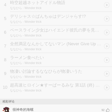
時空超越ネットアイドル物語
4
ななひら
- Wonder trick
デリシャス☆ぱんちゅはデンジャらす!?
5
ななひら
- Wonder trick
ベースライン少女はハイエンド彼氏の夢を見るか?
6
ななひら
- Wonder trick
全然満足なんかしてないマン (Never Give Up Woman)
7
ななひら
- Wonder trick
ラーメン食べたい
8
ななひら
- Wonder trick
物凄い討論するななひらが物凄いうた
9
ななひら
- Wonder trick
超高速ヒロイン★すーぱーるみな 第1話 (終) 「最後の戦い」
10
ななひら
- Wonder trick
精彩评论
很神奇的海螺
92