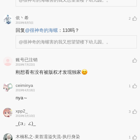
依丶希
2
2019年8月5日
回复
@
很神奇的海螺
：
110吗？
@很神奇的海螺
害的我又想望望楼下幼儿园。。
账号已注销
2019年7月22日
刚想看有没有被版权才发现独家
ceiminya
1
2019年4月18日
nya～
xpp2_
3
2019年3月10日
_(:з」∠)_
木楠私之-束首濡溢失流-执行身染
1