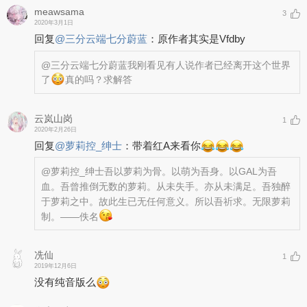
meawsama
3
2020年3月1日
回复
@
三分云端七分蔚蓝
：
原作者其实是Vfdby
@三分云端七分蔚蓝
我刚看见有人说作者已经离开这个世界
了
真的吗？求解答
云岚山岗
1
2020年2月26日
回复
@
萝莉控_绅士
：
带着红A来看你
@萝莉控_绅士
吾以萝莉为骨。以萌为吾身。以GAL为吾
血。吾曾推倒无数的萝莉。从未失手。亦从未满足。吾独醉
于萝莉之中。故此生已无任何意义。所以吾祈求。无限萝莉
制。——佚名
冼仙
1
2019年12月6日
没有纯音版么