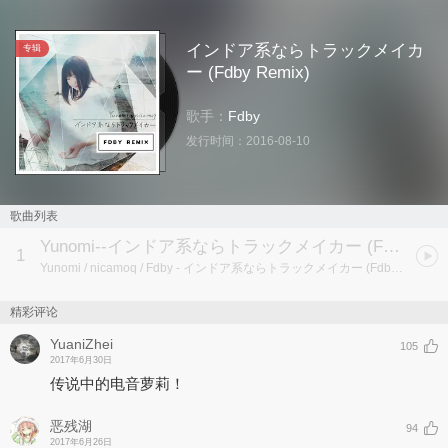
インドア系ならトラックメイカ
专辑
ー (Fdby Remix)
歌手：
Fdby
发行时间：
2016-08-10
歌曲列表
Yunomi--インドア系ならトラックメイカー (Fdby Remix)
1
Yunomi / nicamoq / Fdby
- インドア系ならトラックメイカー (Fdby Remix)
精彩评论
YuaniZhei
105
2017年6月30日
传说中的电音萝莉！
恶残湖
94
2017年6月26日