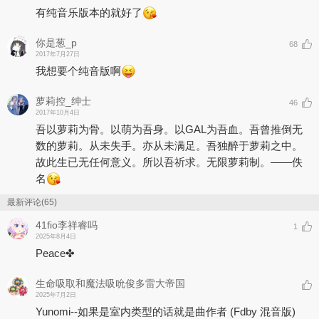
有纯音乐版本的就好了
你是葱_p
68
2017年7月27日
我想要个纯音版啊
萝莉控_绅士
46
2017年10月4日
吾以萝莉为骨。以萌为吾身。以GAL为吾血。吾曾推倒无
数的萝莉。从未失手。亦从未满足。吾独醉于萝莉之中。
故此生已无任何意义。所以吾祈求。无限萝莉制。——佚
名
最新评论(65)
41fio李祥睿吗
1
2025年8月4日
Peace✤
生命吸取和魔法吸吮俊多雷大帝国
2025年7月2日
Yunomi--如果是室内类型的话就是曲作者 (Fdby 混音版)