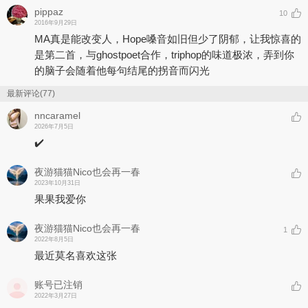
pippaz
10
2016年9月29日
MA真是能改变人，Hope嗓音如旧但少了阴郁，让我惊喜的
是第二首，与ghostpoet合作，triphop的味道极浓，弄到你
的脑子会随着他每句结尾的拐音而闪光
最新评论(77)
nncaramel
2026年7月5日
✔️
夜游猫猫Nico也会再一春
2023年10月31日
果果我爱你
夜游猫猫Nico也会再一春
1
2022年8月5日
最近莫名喜欢这张
账号已注销
2022年3月27日