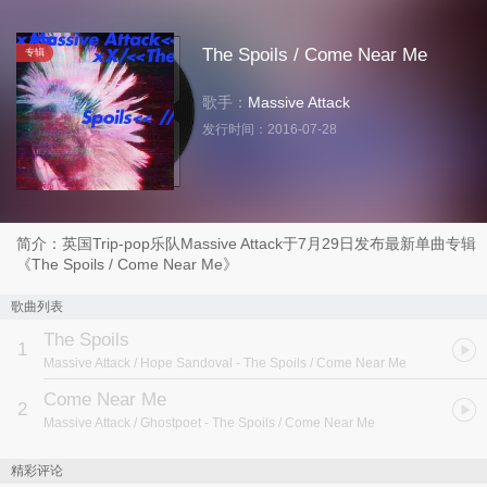
The Spoils / Come Near Me
专辑
歌手：
Massive Attack
发行时间：
2016-07-28
简介：英国Trip-pop乐队Massive Attack于7月29日发布最新单曲专辑
《The Spoils / Come Near Me》
歌曲列表
The Spoils
1
Massive Attack / Hope Sandoval
- The Spoils / Come Near Me
Come Near Me
2
Massive Attack / Ghostpoet
- The Spoils / Come Near Me
精彩评论