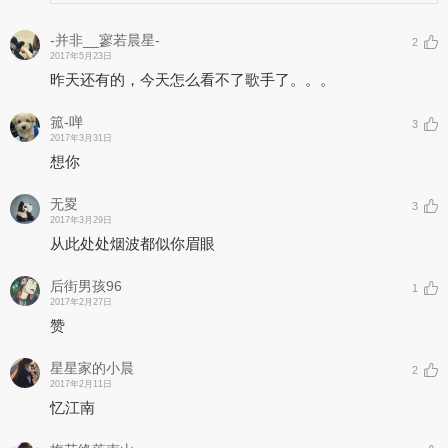
-并非__寥若晨星-
2
2017年5月23日
昨天还有的，今天怎么看不了歌手了。。。
箛-啴
3
2017年3月31日
想你
无畟
3
2017年3月29日
从此处处烟波都似你眉眼
后街男孩96
1
2017年2月27日
赞
星星家的小晨
2
2017年2月11日
忆江南