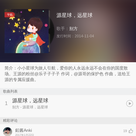
源星球，远星球
专辑
歌手：
别方
发行时间：
2014-11-04
简介：小小星球为旅人引航，爱你的人永远永远不会在你的国度散
场。王源的粉丝@乐子子子子 作词，@源哥的保护色 作曲，送给王
源的专属应援曲。
歌曲列表
源星球，远星球
1
别方
- 源星球，远星球
精彩评论
鉛酱Anki
19
2017年1月22日