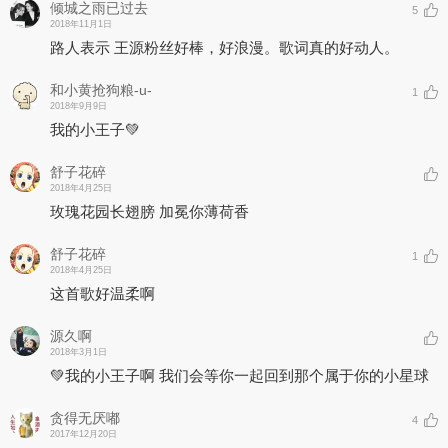
倾城之雨已过去
5
2018年11月1日
路人表示 王源粉丝好棒，好浪漫。歌词真的好动人。
和小黄抢狗粮-u-
1
2018年9月9日
我的小王子💚
舒子花碎
2018年4月25日
玫瑰花园长翅膀 加冕你薄荷香
舒子花碎
1
2018年4月25日
这首歌好温柔啊
源久啊
2018年3月1日
💚我的小王子啊 我们会等你一起回到那个属于你的小星球
贪得无厌嘟
4
2017年12月20日