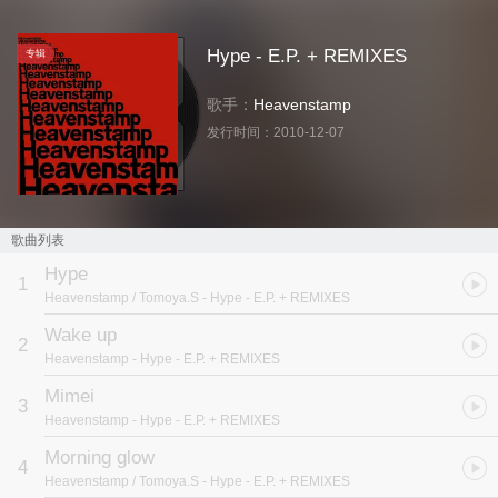
Hype - E.P. + REMIXES
专辑
歌手：
Heavenstamp
发行时间：
2010-12-07
歌曲列表
Hype
1
Heavenstamp / Tomoya.S
- Hype - E.P. + REMIXES
Wake up
2
Heavenstamp
- Hype - E.P. + REMIXES
Mimei
3
Heavenstamp
- Hype - E.P. + REMIXES
Morning glow
4
Heavenstamp / Tomoya.S
- Hype - E.P. + REMIXES