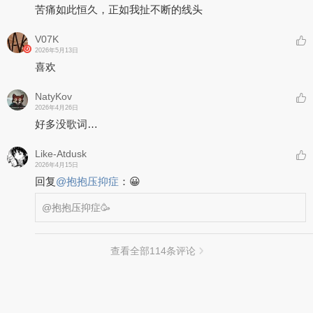
苦痛如此恒久，正如我扯不断的线头
V07K
2026年5月13日
喜欢
NatyKov
2026年4月26日
好多没歌词…
Like-Atdusk
2026年4月15日
回复
@
抱抱压抑症
：
😀
@抱抱压抑症
🥳
查看全部
114
条评论