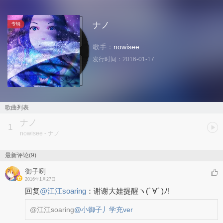
ナノ
专辑
歌手：
nowisee
发行时间：
2016-01-17
歌曲列表
ナノ
1
nowisee
- ナノ
最新评论(9)
御子咧
2016年1月27日
回复
@
江江soaring
：
谢谢大娃提醒ヽ(ﾟ∀ﾟ)ﾉ!
@江江soaring
@小御子丿学充ver