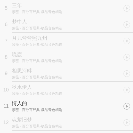
三年
5
紫薇
- 百分百经典-极品音色精选
梦中人
6
紫薇
- 百分百经典-极品音色精选
月儿弯弯照九州
7
紫薇
- 百分百经典-极品音色精选
晚霞
8
紫薇
- 百分百经典-极品音色精选
相思河畔
9
紫薇
- 百分百经典-极品音色精选
秋水伊人
10
紫薇
- 百分百经典-极品音色精选
情人的
11
紫薇
- 百分百经典-极品音色精选
魂萦旧梦
12
紫薇
- 百分百经典-极品音色精选