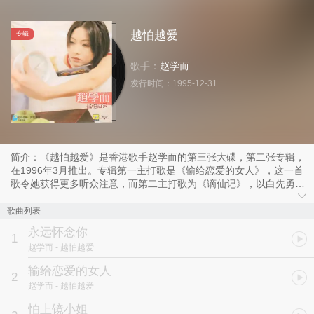
越怕越爱
专辑
歌手：
赵学而
发行时间：
1995-12-31
简介：《越怕越爱》是香港歌手赵学而的第三张大碟，第二张专辑，
在1996年3月推出。专辑第一主打歌是《输给恋爱的女人》，这一首
歌令她获得更多听众注意，而第二主打歌为《谪仙记》，以白先勇短
篇小说为题影射爱和堕落。
歌曲列表
永远怀念你
1
赵学而
- 越怕越爱
输给恋爱的女人
2
赵学而
- 越怕越爱
怕上镜小姐