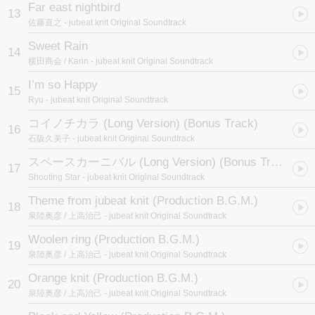
Far east nightbird
13
佐藤直之
- jubeat knit Original Soundtrack
Sweet Rain
14
横田商会 / Karin
- jubeat knit Original Soundtrack
I’m so Happy
15
Ryu
- jubeat knit Original Soundtrack
コイノチカラ (Long Version) (Bonus Track)
16
石阪久美子
- jubeat knit Original Soundtrack
スペースカーニバル (Long Version) (Bonus Track)
17
Shooting Star
- jubeat knit Original Soundtrack
Theme from jubeat knit (Production B.G.M.)
18
泉陸奥彦 / 上高治己
- jubeat knit Original Soundtrack
Woolen ring (Production B.G.M.)
19
泉陸奥彦 / 上高治己
- jubeat knit Original Soundtrack
Orange knit (Production B.G.M.)
20
泉陸奥彦 / 上高治己
- jubeat knit Original Soundtrack