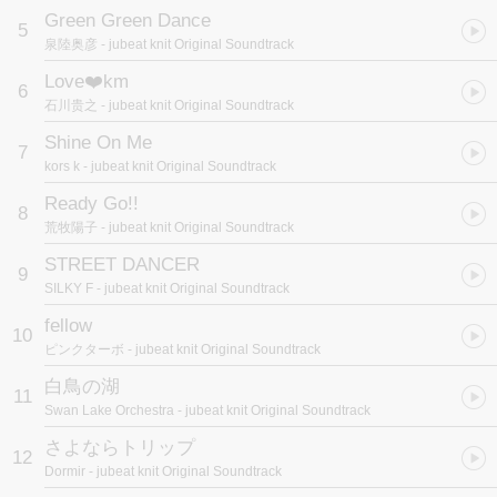
Green Green Dance
5
泉陸奥彦
- jubeat knit Original Soundtrack
Love❤️km
6
石川贵之
- jubeat knit Original Soundtrack
Shine On Me
7
kors k
- jubeat knit Original Soundtrack
Ready Go!!
8
荒牧陽子
- jubeat knit Original Soundtrack
STREET DANCER
9
SILKY F
- jubeat knit Original Soundtrack
fellow
10
ピンクターボ
- jubeat knit Original Soundtrack
白鳥の湖
11
Swan Lake Orchestra
- jubeat knit Original Soundtrack
さよならトリップ
12
Dormir
- jubeat knit Original Soundtrack