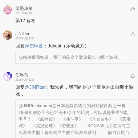
笔墨凉笙
2017年4月18日
第12 有毒
JiNRtsn
2016年2月12日
回复
@
伤琳慕
：
Jubeat（乐动魔方）
@伤琳慕
我知道，我问的是这个歌单是出自哪个游戏，
伤琳慕
2016年2月12日
回复
@
JiNRtsn
：
我知道，我问的是这个歌单是出自哪个游
戏，
@JiNRtsn
konami是日本最具影响力的游戏软件商之一自
1969年创办至今已经有40余年的历史，可以说是业界的老
字号了。《寂静岭》、《魂斗罗》、《合金装备》、《恶魔
城》、《实况足球》《游戏王》……KONAMI几乎在所有主
流游戏类型上都有响当当的经典游戏系列。 ----摘自百度百