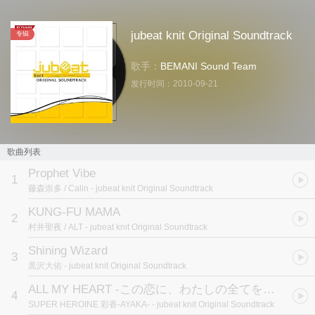
jubeat knit Original Soundtrack
专辑
歌手：
BEMANI Sound Team
发行时间：
2010-09-21
歌曲列表
Prophet Vibe
1
藤森崇多 / Calin
- jubeat knit Original Soundtrack
KUNG-FU MAMA
2
村井聖夜 / ALT
- jubeat knit Original Soundtrack
Shining Wizard
3
黒沢大佑
- jubeat knit Original Soundtrack
ALL MY HEART -この恋に、わたしの全てを賭ける-
4
SUPER HEROINE 彩香-AYAKA-
- jubeat knit Original Soundtrack