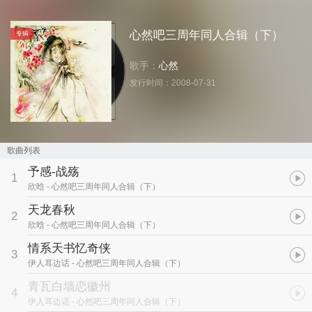
心然吧三周年同人合辑（下）
专辑
歌手：
心然
发行时间：
2008-07-31
歌曲列表
予感-战殇
1
欣晗
- 心然吧三周年同人合辑（下）
天龙春秋
2
欣晗
- 心然吧三周年同人合辑（下）
情系天书忆奇侠
3
伊人耳边话
- 心然吧三周年同人合辑（下）
青瓦白墙恋徽州
4
伊人耳边话
- 心然吧三周年同人合辑（下）