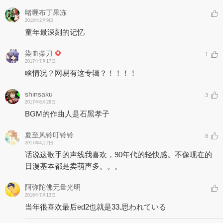
啫喱布丁果冻
2018年2月9日
童年最深刻的记忆
染血柴刀
1
2017年7月17日
啥情况？网易有这专辑？！！！！
shinsaku
3
2017年6月26日
BGM的作曲人是石黑孝子
夏至风铃叮铃铃
8
2017年4月2日
话说这歌手的声线我喜欢，90年代的轻快感。不像现在的
日漫基本都是卖萌声多。。。
阿弥陀佛无量光明
2016年7月13日
当年很喜欢最后ed2也就是33.思われている