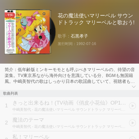
花の魔法使いマリーベル サウン
专辑
ドトラック マリーベルと歌おう!
歌手：
石黒孝子
发行时间：
1992-07-16
简介：低年齢版ミンキーモモとも呼ぶべきマリーベルの、待望の音
楽集。TV東京系ながら海外向けを意識している分、BGMも無国籍
風。中嶋美智代の歌はしっかり日本の歌謡曲していて、視聴者もい
っしょに歌えるかな。ブックレットもキャラ紹介などの豪華版。
歌曲列表
きっと出来るね！
(TV动画《俏皮小花仙》OP1 / TVアニメ「花の魔法使いマリーベル」OP1テーマ)
1
中嶋美智代
- 花の魔法使いマリーベル サウンドトラック マリーベルと歌おう!
魔法のテーマ
2
中嶋美智代
- 花の魔法使いマリーベル サウンドトラック マリーベルと歌おう!
私！マリーベル