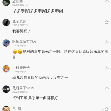
恋旧菌
2026年4月27日
[多多亲吻]
[多多亲吻]
[多多亲吻]
兔子老师_
2025年7月17日
我要哭死了
吃饱就睡万万岁
2025年4月7日
绝对的童年高光之一啊、能在这听到原版音乐真的泪
目
小桃鹿鹿子
2024年9月1日
幼儿园最喜欢的动画片，没有之一
煎饼果子9319
2022年3月19日
找到宝藏 几乎每一曲都很好
苇_杭
1