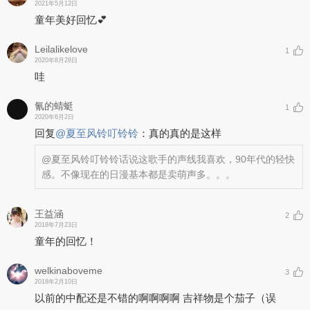
2021年5月12日
童年美好回忆💕
Leilalikelove
1
2020年8月28日
哇
氰的蜻蜓
1
2020年6月2日
回复
@
夏至风铃叮铃铃
：
真的真的是这样
@夏至风铃叮铃铃
话说这歌手的声线我喜欢，90年代的轻快
感。不像现在的日漫基本都是卖萌声多。。。
王益涵
2
2018年7月23日
童年的回忆！
welkinaboveme
3
2018年2月10日
以前的中配还是不错的啊啊啊啊 吉祥物是个茄子（误