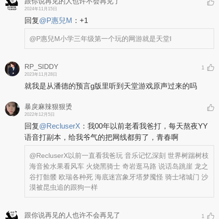
跟你说再见的人也许不会再见了
2024年11月15日
回复
@
P惠兒M
：
+1
@P惠兒M
小学三年级第一个玩的网游就是天堂I
RP_SIDDY
1
2023年11月28日
就我是从潘德的预言g版里听到天堂游戏原声过来的吗
暴戾麻辣狠狠烫
2022年12月5日
回复
@
RecluserX
：
我00年以前老看我爸打，每天熬夜YY
语音打副本，给我爷气的把网线都剪了，青春啊
@RecluserX
以前一直看我爸玩 音乐记忆深刻 世界树踹树枝
海音捡水果看风车 火烧黑骑士 奇岩逛马路 说话岛跳崖 龙之
谷打骷髅 欧瑞各种死 海底迷宫象牙塔梦魇怪 骑士堵城门 沙
漠被昆虫追的跟狗一样
跟你说再见的人也许不会再见了
1