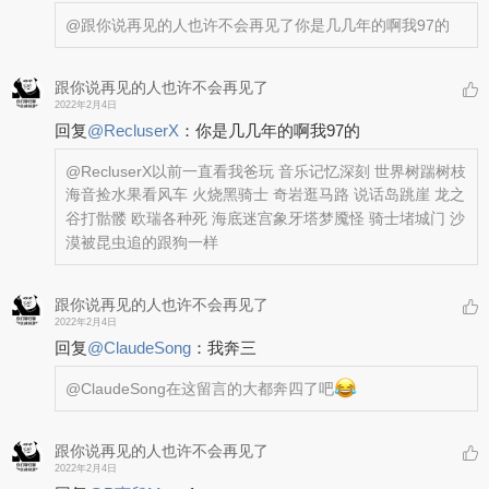
@跟你说再见的人也许不会再见了
你是几几年的啊我97的
跟你说再见的人也许不会再见了
2022年2月4日
回复
@
RecluserX
：
你是几几年的啊我97的
@RecluserX
以前一直看我爸玩 音乐记忆深刻 世界树踹树枝
海音捡水果看风车 火烧黑骑士 奇岩逛马路 说话岛跳崖 龙之
谷打骷髅 欧瑞各种死 海底迷宫象牙塔梦魇怪 骑士堵城门 沙
漠被昆虫追的跟狗一样
跟你说再见的人也许不会再见了
2022年2月4日
回复
@
ClaudeSong
：
我奔三
@ClaudeSong
在这留言的大都奔四了吧
跟你说再见的人也许不会再见了
2022年2月4日