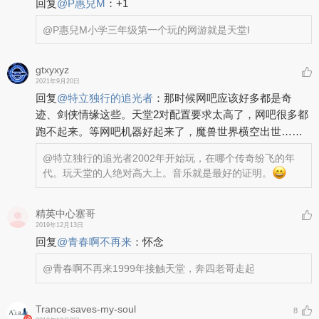
回复
@
P惠兒M
：
+1
@P惠兒M
小学三年级第一个玩的网游就是天堂I
gtxyxyz
2021年9月20日
回复
@
特立独行的追光者
：
那时候网吧应该好多都是奇
迹、剑侠情缘这些。天堂2对配置要求太高了，网吧很多都
跑不起来。等网吧机器好起来了，魔兽世界横空出世……
@特立独行的追光者
2002年开始玩，在哪个传奇纷飞的年
代。玩天堂的人绝对高大上。音乐就是最好的证明。
精英中心塞哥
2019年12月13日
回复
@
青春啊不再来
：
怀念
@青春啊不再来
1999年接触天堂，奔四老哥走起
Trance-saves-my-soul
8