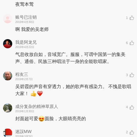
夜莺本莺
账号已注销
1
2019年4月30日
啊 我爱的吴老师
我是阿龙兄
6
2019年4月22日
气息收放自如，音域宽广。服服，可谓中国第一的集美
声、通俗、民族三种唱法于一身的全能歌唱家。
程友三
3
2019年2月7日
吴碧霞的声音有穿透力，她的歌声有感染力。 不愧是歌唱
大家！
成分复杂的精神草原人
4
2019年1月30日
封面超可爱
圆脸，大眼睛亮亮的
迷誤MW
2
2018年3月5日