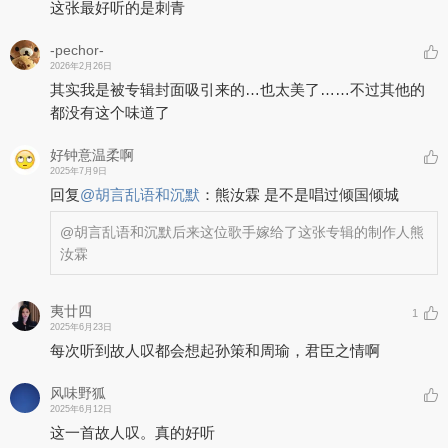
这张最好听的是刺青
-pechor-
2026年2月26日
其实我是被专辑封面吸引来的…也太美了……不过其他的
都没有这个味道了
好钟意温柔啊
2025年7月9日
回复
@
胡言乱语和沉默
：
熊汝霖 是不是唱过倾国倾城
@胡言乱语和沉默
后来这位歌手嫁给了这张专辑的制作人熊
汝霖
夷廿四
1
2025年6月23日
每次听到故人叹都会想起孙策和周瑜，君臣之情啊
风味野狐
2025年6月12日
这一首故人叹。真的好听