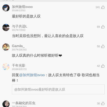
摄样式。在拍摄的过程中，这位性格硬朗的小女生忍受着无法想象的
加州旅馆ovoo
寒冷，在凛冽的寒风中穿着单薄的服装摆出各种POSS。
141
2016年1月9日
最好听的是故人叹
在拍摄的这套专辑宣传照的过程中，摄影师除了展示吴琼摇滚、
另类、硬朗的一面，还充分抓住了她每一个美艳绝伦的表情。专辑照
片中最为吸引眼球是一组室内图片。拍摄这组照片时，为了达到最佳
与子共适L
69
效果，在室温极低的摄影棚里工作人员要用水管不停向吴琼身上喷射
2017年7月9日
水柱，而吴琼还要表现出全情投入的欢快感觉。在拍摄完毕后，已全
当时吴琼也没想到，最让人喜欢的会是故人叹
身湿透的吴琼在助理用浴巾、羽绒服严密包裹时还不忘先问一句是否
拍的合乎要求，对于这种专业精神摄影师感到十分佩服。玩笑的说到
Gamila_
50
“拍过这么多艺人，你是我见过最不要命的一个美女了。”虽然是句玩
2017年2月10日
笑话，但是得到肯定的吴琼显得非常开心。
故人叹真的什么时候听都好听❤️
千年光影
42
2016年9月17日
回复
@
加州旅馆ovoo
：
故人叹太有特色了😄 歌词也相当
棒！
@加州旅馆ovoo
最好听的是故人叹
一条融化的豆虫
30
2017年6月20日