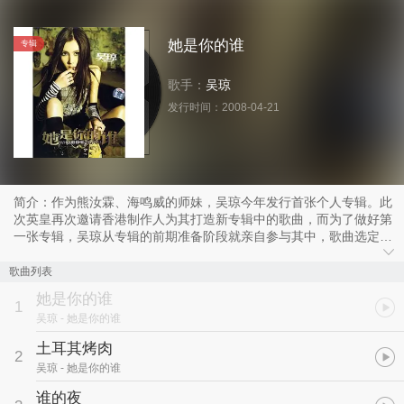
她是你的谁
专辑
歌手：
吴琼
发行时间：
2008-04-21
简介：作为熊汝霖、海鸣威的师妹，吴琼今年发行首张个人专辑。此
次英皇再次邀请香港制作人为其打造新专辑中的歌曲，而为了做好第
一张专辑，吴琼从专辑的前期准备阶段就亲自参与其中，歌曲选定、
服装造型、封面拍摄每个环节都参与其中，可谓尽心尽力。吴琼表
示，从签约到现在，一直在等待这个机会和大家见面，这张专辑花费
歌曲列表
了很多精力，可以说每一首歌都是精挑细选出来的，现在才知道想要
她是你的谁
将梦想变成现实是一件多么艰难的事情。有时为了能够让歌曲更加细
1
吴琼
- 她是你的谁
致，在录音棚里熬通宵是经常的事情，为此公司同事笑说吴琼的专辑
应该收录一首叫做《夜猫子》的歌。
土耳其烤肉
2
吴琼
- 她是你的谁
据英皇星艺透露，目前国内的摇滚女歌手很少，此次吴琼的音乐
方向将是摇滚风格，为其能更好的展现这一面，专辑的照片拍摄也是
谁的夜