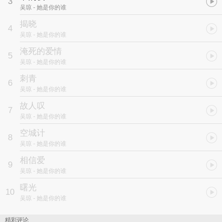
3
颇费心思，专特意邀请内地著名的摄影师辗转多个外景为其拍摄照
吴琼
- 她是你的谁
片。相信不论从造型还是音乐上都会给大家一个惊喜。
揭晓
4
当今乐坛流行类、甜美型的女歌手不乏少数，但就摇滚这类来讲
吴琼
- 她是你的谁
可以说是极为缺乏，英皇星艺艺人吴琼的首张专辑就包含了时下缺乏
的摇滚元素，即将带给08年的乐坛新的女生摇滚势力。
淹死的爱情
5
吴琼
- 她是你的谁
这次小熊是我专辑的制作人，专辑有10首歌，其中他亲力亲为制作了
4首：《她是你的谁》、《淹死的爱情》、《梦》和《曙光》，而
刺青
6
《曙光》则是我和他一起创作的，其中他加了很多摇滚的元素在里
吴琼
- 她是你的谁
面。骄傲的说，这几首歌用的全是真乐器没有MIDI，而这张专辑值得
故人叹
推荐的另一个原因是，为了能够更大的提高音乐品质，公司还特意邀
7
请到中国国家交响乐团的弦乐队的老师们合作，可以说这绝对是一张
吴琼
- 她是你的谁
厉害的专辑。”吴琼信心十足的说。
空城计
8
一向以真实、率性的态度面对广大歌迷的吴琼，近日在著名的798
吴琼
- 她是你的谁
工厂拍摄了即将发行的首张专辑中的宣传照。为了拍出精致的效果，
相信爱
吴琼不惧寒冷，在寒风中着淡薄服装进行拍摄。
9
吴琼
- 她是你的谁
为了打造这套宣传大片，英皇星艺公司重金邀请到之前曾为汪
曙光
峰、钟丽缇、孔维、于娜、梁咏琪、许茹芸等知名艺人拍摄过照片的
10
吴琼
- 她是你的谁
摄影师颜志雄出山掌镜，造型上也选择了诸多国际大牌最新款服装。
拍摄当天，吴琼心情大好，外型显得瘦小、单薄的她为了能拍出炫丽
的效果，还特意带来了自己设计的几款服装创意与摄影师一同探讨拍
精彩评论