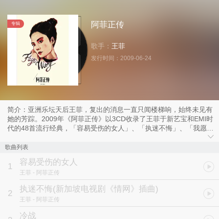
阿菲正传
专辑
歌手：
王菲
发行时间：
2009-06-24
简介：亚洲乐坛天后王菲，复出的消息一直只闻楼梯响，始终未见有
她的芳踪。2009年《阿菲正传》以3CD收录了王菲于新艺宝和EMI时
代的48首流行经典，「容易受伤的女人」、「执迷不悔」、「我愿
意」、「你快乐（所以我快乐）」、「给自己的情书」、「红豆」等
等金曲百听不厌，同时多首特别溷音作品包括︰ 「知己知彼」
歌曲列表
(Europe Mix)、「Di-Dar」(Historical Mix)、「流非飞」(60＇s
容易受伤的女人
Version)、「不再儿嬉」(Rock Version)和「誓言」(Discovery Mix)
1
王菲
- 阿菲正传
全收录。《阿菲正传》最精彩之处是DVD收录历年来王菲于TVB和香
港电台出席多项活动的珍贵演出十首歌曲，当中有她与叶蒨文、张学
执迷不悔
(新加坡电视剧《情网》插曲)
2
友和黎明同台表演的精彩片段，DSD 完美数码重新编製。
王菲
- 阿菲正传
冷战