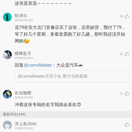
这张是首选～～～～～～～～
蛙泽尔
19
2016年5月10日
花79在安大北门音像店买了这张，店里缺货，预付了79，
等了好几个星期，拿着发票跑了好几趟，那时我还没开始
网购
蝶舞蓝月
12
2019年4月20日
回复
@
camellialatte
：
大众是汽车🚗
@camellialatte
王菲小众 那大众的是啥...
长虫咖喱
11
2018年2月13日
冲着这张专辑的名字我就会喜欢😍
最新评论(344)
岸上鱼2046
2026年7月18日