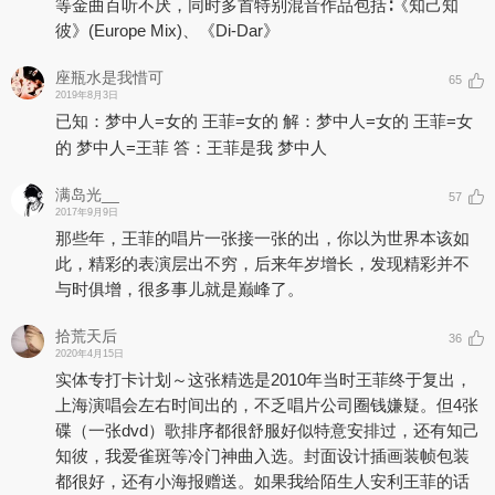
等金曲百听不厌，同时多首特别混音作品包括∶《知己知
彼》(Europe Mix)、《Di-Dar》
座瓶水是我惜可
65
2019年8月3日
已知：梦中人=女的 王菲=女的 解：梦中人=女的 王菲=女
的 梦中人=王菲 答：王菲是我 梦中人
满岛光__
57
2017年9月9日
那些年，王菲的唱片一张接一张的出，你以为世界本该如
此，精彩的表演层出不穷，后来年岁增长，发现精彩并不
与时俱增，很多事儿就是巅峰了。 ​
拾荒天后
36
2020年4月15日
实体专打卡计划～这张精选是2010年当时王菲终于复出，
上海演唱会左右时间出的，不乏唱片公司圈钱嫌疑。但4张
碟（一张dvd）歌排序都很舒服好似特意安排过，还有知己
知彼，我爱雀斑等冷门神曲入选。封面设计插画装帧包装
都很好，还有小海报赠送。如果我给陌生人安利王菲的话