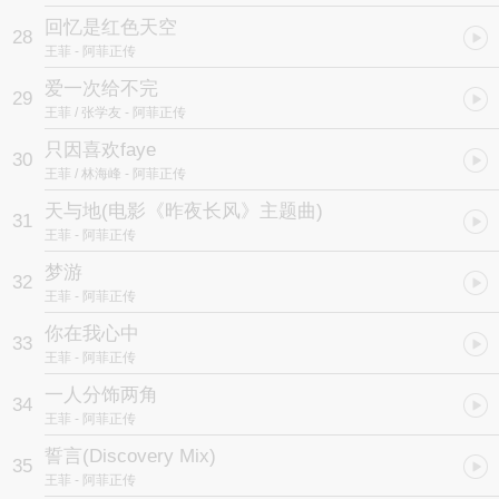
回忆是红色天空
28
王菲
- 阿菲正传
爱一次给不完
29
王菲 / 张学友
- 阿菲正传
只因喜欢faye
30
王菲 / 林海峰
- 阿菲正传
天与地
(电影《昨夜长风》主题曲)
31
王菲
- 阿菲正传
梦游
32
王菲
- 阿菲正传
你在我心中
33
王菲
- 阿菲正传
一人分饰两角
34
王菲
- 阿菲正传
誓言(Discovery Mix)
35
王菲
- 阿菲正传