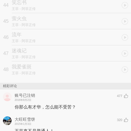
笑忘书
44
王菲
- 阿菲正传
萤火虫
45
王菲
- 阿菲正传
流年
46
王菲
- 阿菲正传
迷魂记
47
王菲
- 阿菲正传
我爱雀斑
48
王菲
- 阿菲正传
精彩评论
账号已注销
477
2016年8月2日
你那么有才华，怎么能不受苦？
大旺旺雪饼
320
2015年1月3日
王菲真不是普通人！