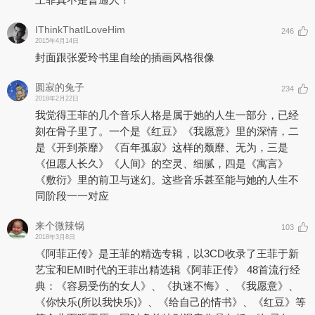
IThinkThatILoveHim
246
2015年4月14日
封面跟张爱玲书里自绘的插画风格很像
圆寂的兔子
234
2018年2月22日
我觉得王菲的几个音乐人格是属于她的人生一部分，已经
刻在骨子里了。一个是《红豆》《我愿意》里的深情，二
是《开到荼靡》《百年孤寂》这样的颓靡、无为，三是
《但愿人长久》《人间》的空灵、细腻，四是《寓言》
《敷衍》里的前卫与迷幻。这些音乐甚至能与她的人生不
同阶段一一对应
来个微辣锅
103
2018年3月8日
《阿菲正传》是王菲的精选专辑，以3CD收录了王菲于新
艺宝和EMI时代的王菲出精选辑《阿菲正传》 48首流行经
典：《容易受伤的女人》、《执迷不悔》、《我愿意》、
《你快乐(所以我快乐)》、《给自己的情书》、《红豆》等