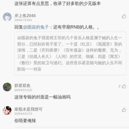
这张还算有点意思，收录了好多歌的少见版本
岸上鱼2046
2026年7月18日
回复
@
圆寂的兔子
：
还有早期RNB的人格。。
@圆寂的兔子
我觉得王菲的几个音乐人格是属于她的人生一
部分，已经刻在骨子里了。一个是《红豆》《我愿意》里的
深情，二是《开到荼靡》《百年孤寂》这样的颓靡、无为，
三是《但愿人长久》《人间》的空灵、细腻，四是《寓言》
《敷衍》里的前卫与迷幻。这些音乐甚至能与她的人生不同
阶段一一对应
群星双鱼
2
2026年5月12日
这张专辑的封面是一幅油画吗
座瓶水是我惜可
2026年4月17日
佢唔要俺辣