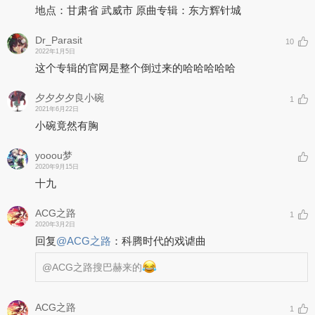
地点：甘肃省 武威市 原曲专辑：东方辉针城
Dr_Parasit
10
2022年1月5日
这个专辑的官网是整个倒过来的哈哈哈哈哈
夕夕夕夕良小碗
1
2021年6月22日
小碗竟然有胸
yooou梦
2020年9月15日
十九
ACG之路
1
2020年3月2日
回复
@
ACG之路
：
科腾时代的戏谑曲
@ACG之路
搜巴赫来的
ACG之路
1