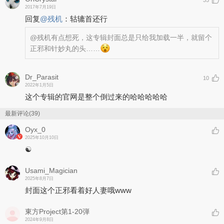
35
2017年7月19日
回复
@
残机
：
轱辘首还行
@残机
有点想死，这专辑封面总是只给我加载一半，就留个
正邪和针妙丸的头……
Dr_Parasit
10
2022年1月5日
这个专辑的官网是整个倒过来的哈哈哈哈哈
最新评论(39)
Oyx_0
2025年10月10日
☯
Usami_Magician
2025年8月7日
封面这个正邪看着好人妻哦www
東方Project第1-20弾
2024年9月8日