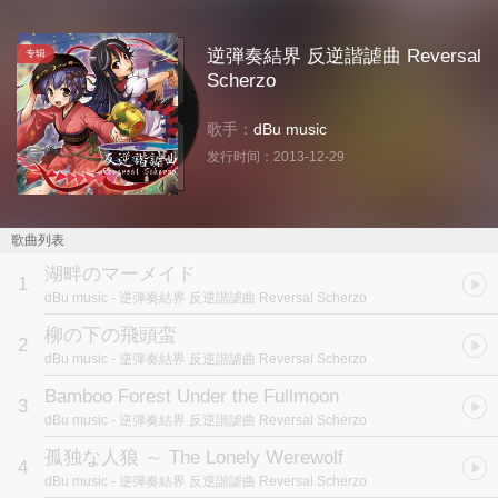
逆弾奏結界 反逆諧謔曲 Reversal
专辑
Scherzo
歌手：
dBu music
发行时间：
2013-12-29
歌曲列表
湖畔のマーメイド
1
dBu music
- 逆弾奏結界 反逆諧謔曲 Reversal Scherzo
柳の下の飛頭蛮
2
dBu music
- 逆弾奏結界 反逆諧謔曲 Reversal Scherzo
Bamboo Forest Under the Fullmoon
3
dBu music
- 逆弾奏結界 反逆諧謔曲 Reversal Scherzo
孤独な人狼 ～ The Lonely Werewolf
4
dBu music
- 逆弾奏結界 反逆諧謔曲 Reversal Scherzo