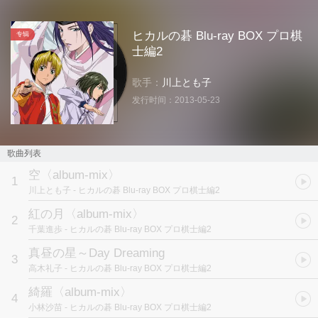
ヒカルの碁 Blu-ray BOX プロ棋
专辑
士編2
歌手：
川上とも子
发行时间：
2013-05-23
歌曲列表
空〈album-mix〉
1
川上とも子
- ヒカルの碁 Blu-ray BOX プロ棋士編2
紅の月〈album-mix〉
2
千葉進歩
- ヒカルの碁 Blu-ray BOX プロ棋士編2
真昼の星～Day Dreaming
3
高木礼子
- ヒカルの碁 Blu-ray BOX プロ棋士編2
綺羅〈album-mix〉
4
小林沙苗
- ヒカルの碁 Blu-ray BOX プロ棋士編2