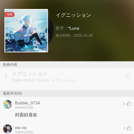
イグニッション
专辑
歌手：
*Luna
发行时间：
2025-10-28
歌曲列表
イグニッション
1
*Luna / ゆある / ねんね
- イグニッション
最新评论(8)
Bubble_0734
1
2026年6月23日
封面好喜欢
wa-xq
1
2025年12月6日