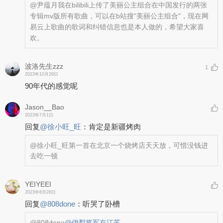
@尹蕴月
我在bilibili上传了美丽公主组合在中国发行的两张
专辑mv版所有歌曲，可以在b站搜"美丽公主组合"，现在网
易云上歌曲的歌词和纠错信息也是本人做的，希望大家喜
欢。
波洛先生zzz
1
2023年10月29日
90年代的感觉呢
Jason__Bao
2023年7月1日
回复
@
徐小旺_旺
：
肯定是新疆烤肉
@徐小旺_旺
第一首在北京一个烧烤店天天放，可惜没钱进
去吃一顿
YEIYEEI
2023年6月28日
回复
@
808done
：
听哭了卧槽
@808done
@伊犁将军在江苏