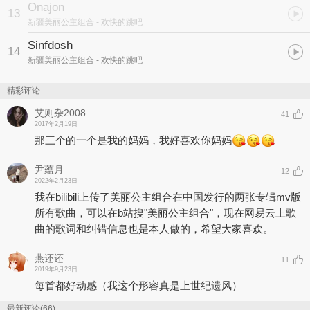
Onajon
13
新疆美丽公主组合
- 欢快的跳吧
Sinfdosh
14
新疆美丽公主组合
- 欢快的跳吧
精彩评论
艾则杂2008
41
2017年2月19日
那三个的一个是我的妈妈，我好喜欢你妈妈
尹蕴月
12
2022年2月23日
我在bilibili上传了美丽公主组合在中国发行的两张专辑mv版
所有歌曲，可以在b站搜"美丽公主组合"，现在网易云上歌
曲的歌词和纠错信息也是本人做的，希望大家喜欢。
燕还还
11
2019年9月23日
每首都好动感（我这个形容真是上世纪遗风）
最新评论(66)