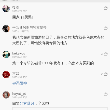
復漢
2026年7月31日
回家了
[哭哭]
平邑县另摇与独立皇帝
2025年11月17日
我想念在新疆旅游的日子，最喜欢的地方就是乌鲁木齐的
大巴扎了，可惜没有卖专辑的地方
kekekou
3
2025年4月29日
第一个专辑的磁带1999年就有了，乌鲁木齐买到的
京鄢
2
2025年3月15日
@憑附神
hayat_pt
2024年8月15日
回复
@
尹蕴月
：
辛苦啦