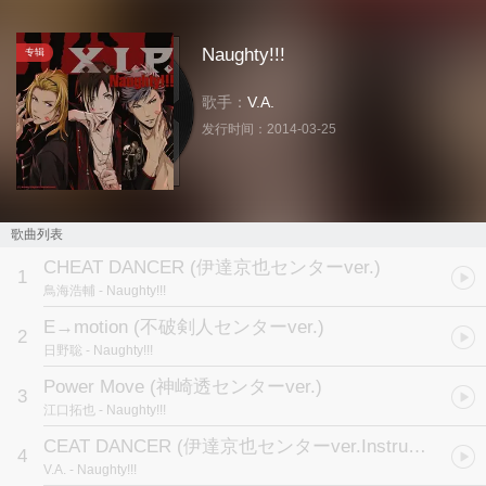
Naughty!!!
专辑
歌手：
V.A.
发行时间：
2014-03-25
歌曲列表
CHEAT DANCER (伊達京也センターver.)
1
鳥海浩輔
- Naughty!!!
E→motion (不破剣人センターver.)
2
日野聡
- Naughty!!!
Power Move (神崎透センターver.)
3
江口拓也
- Naughty!!!
CEAT DANCER (伊達京也センターver.Instrumental)
4
V.A.
- Naughty!!!