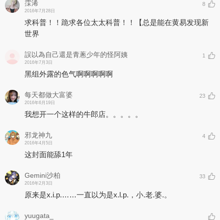
霂浠
8
2016年7月28日
求科普！！跪求各位太太科普！！【总是能在黄易发现新
世界
誤以為自己還是青蔥少年的怪阿姨
1
2016年7月3日
黑组外露的色气啊啊啊啊啊
每天都做大富婆
23
2016年6月19日
我想开一个这样的牛郎店。。。。。
邪龙神九
4
2016年4月5日
这封面能舔1年
Gemini沙柏
33
2016年2月3日
原来是x.i.p.……一直以为是x.l.p.，小.老.婆.。
yuugata_