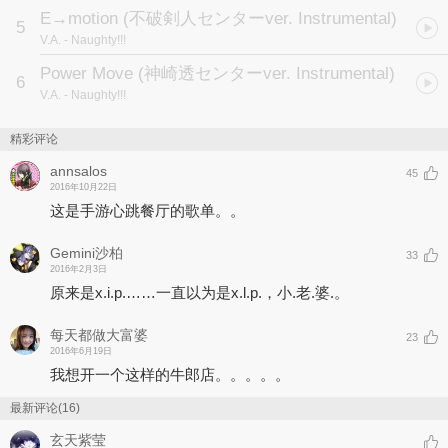
E→motion (不破剣人センターver. Instrumental)
5
V.A.
- Naughty!!!
Power Move (神崎透センターver. Instrumental)
6
V.A.
- Naughty!!!
精彩评论
annsalos
45
2016年10月22日
这是手游心跳餐厅的歌单。。
Gemini沙柏
33
2016年2月3日
原来是x.i.p.……一直以为是x.l.p.，小.老.婆.。
每天都做大富婆
23
2016年6月19日
我想开一个这样的牛郎店。。。。。
最新评论(16)
玄天紫莹