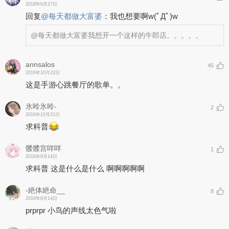
2018年6月27日
回复
@
每天都做大富婆
：
我也想要啊w(ﾟДﾟ)w
@每天都做大富婆
我想开一个这样的牛郎店。。。。。
annsalos
45
2016年10月22日
这是手游心跳餐厅的歌单。。
氷呤氷呤-
2
2016年10月21日
求科普
髅髅宫咩咩
1
2016年9月14日
求科普 这是什么是什么 啊啊啊啊啊
-絶体絶命__
8
2016年8月14日
prprpr 小鸟的声线太色气啦