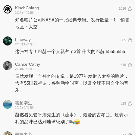
KinchChiang
1016
2017年4月22日
知名唱片公司NASA的一张经典专辑。发行数量：1，销售
地区：太空
Lineway
805
2016年1月17日
这张神专！巴赫一个人就占了3首 伟大的巴赫 55555555
CancerCathy
615
2014年8月19日
偶然发现一个神奇的专辑，是1977年发射入太空的唱片，
含有55国祝福语，各种动物叫声，以及全球不同文化的音
乐。
雲起潮生
523
2015年6月13日
赫然看见管平湖先生的《流水》，最爱的古琴曲。这表示
我的品味已达到地球级别了吗
婷婷袅袅