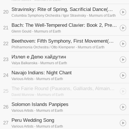
Stravinsky: Rite of Spring, Sacrificial Dance
(斯特拉文斯基: 春之祭古代舞 (俄,法,美 现代古典与芭蕾))
20
Columbia Symphony Orchestra / Igor Stravinsky
- Murmurs of Earth
Bach: The Well-Tempered Clavier: Book 2, Prelude and Fugue in C N° 1
21
Glenn Gould
- Murmurs of Earth
Beethoven: Fifth Symphony, First Movement
(贝多芬: 第五交响曲第一乐章 (德国交响乐))
22
Philharmonia Orchestra / Otto Klemperer
- Murmurs of Earth
Излел е Делю хайдутин
23
Valya Balkanska
- Murmurs of Earth
Navajo Indians: Night Chant
24
Various Artists
- Murmurs of Earth
The Fairie Round (Paueans, Galliards, Almains and Other Short Aeirs)
25
David Munrow
- Murmurs of Earth
Solomon Islands Panpipes
26
Various Artists
- Murmurs of Earth
Peru Wedding Song
27
Various Artists
- Murmurs of Earth