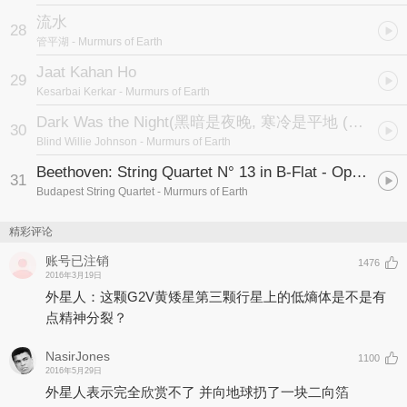
流水
28
管平湖
- Murmurs of Earth
Jaat Kahan Ho
29
Kesarbai Kerkar
- Murmurs of Earth
Dark Was the Night
(黑暗是夜晚, 寒冷是平地 (美国蓝调))
30
Blind Willie Johnson
- Murmurs of Earth
Beethoven: String Quartet N° 13 in B-Flat - Opus 130 Cavatina
31
Budapest String Quartet
- Murmurs of Earth
精彩评论
账号已注销
1476
2016年3月19日
外星人：这颗G2V黄矮星第三颗行星上的低熵体是不是有
点精神分裂？
NasirJones
1100
2016年5月29日
外星人表示完全欣赏不了 并向地球扔了一块二向箔