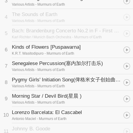
3
Various Artists
- Murmurs of Earth
The Sounds of Earth
4
Various Artists
- Murmurs of Earth
Bach: Brandenburg Concerto No.2 in F - First movement
5
Karl Richter / Munich Bach Orchestra
- Murmurs of Earth
Kinds of Flowers [Puspawarna]
6
K.R.T. Wasitodipuro
- Murmurs of Earth
Senegalese Percussion
(塞内加尔打击乐)
7
Various Artists
- Murmurs of Earth
Pygmy Girls' Initiation Song
(俾格米女子创始曲 (扎伊尔))
8
Various Artists
- Murmurs of Earth
Morning Star / Devil Bird
(星晨 )
9
Various Artists
- Murmurs of Earth
Lorenzo Barcelata: El Cascabel
10
Antonio Maciel
- Murmurs of Earth
Johnny B. Goode
11