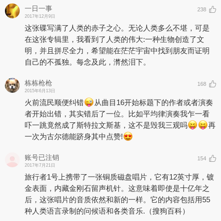
一日一事
238
2017年12月9日
这张碟写满了人类的赤子之心。无论人类多么不堪，可是
在这张专辑里，我看到了人类的伟大:一种生物创造了文
明，并且拼尽全力，希望能在茫茫宇宙中找到朋友而证明
自己的不孤独。每念及此，潸然泪下。
栋栋枪枪
168
2015年6月13日
火前流民顺便纠错
从曲目16开始标题下的作者或者演奏
者开始出错，其实错后了一位。比如平均律演奏我乍一看
吓一跳竟然成了斯特拉文斯基，这不是毁我三观吗
再
一次为古尔德能跻身其中点赞!
账号已注销
154
2017年7月21日
旅行者1号上携带了一张铜质磁盘唱片，它有12英寸厚，镀
金表面，内藏金刚石留声机针。这意味着即使是十亿年之
后，这张唱片的音质依然和新的一样。它的内容包括用55
种人类语言录制的问候语和各类音乐.（搜狗百科）