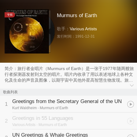
Murmurs of Earth
专辑
歌手：
Various Artists
发行时间：
1991-12-31
简介：旅行者金唱片（Murmurs of Earth）是一张于1977年随两艘旅
行者探测器发射到太空的唱片。唱片内收录了用以表述地球上各种文
化及生命的声音及图像，以期宇宙中其他外星高智慧生物发现。旅行
者探测器在距今40000年后，才会靠近最接近地球（1.6光年）的恒
星。探测器被捕获的可能性不大，因此唱片的最终目的虽然仍是与外
歌曲列表
星人沟通，但其对人类与宇宙之间关系的象征意义更大。
Greetings from the Secretary General of the UN
1
Kurt Waldheim
- Murmurs of Earth
Greetings in 55 Languages
2
Various Artists
- Murmurs of Earth
UN Greetings & Whale Greetings