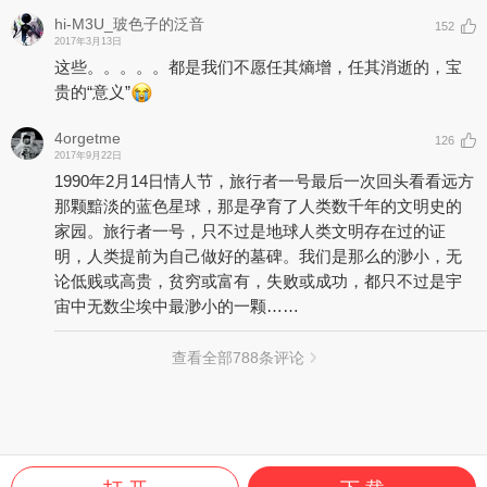
hi-M3U_玻色子的泛音
152
2017年3月13日
这些。。。。。都是我们不愿任其熵增，任其消逝的，宝
贵的“意义”
4orgetme
126
2017年9月22日
1990年2月14日情人节，旅行者一号最后一次回头看看远方
那颗黯淡的蓝色星球，那是孕育了人类数千年的文明史的
家园。旅行者一号，只不过是地球人类文明存在过的证
明，人类提前为自己做好的墓碑。我们是那么的渺小，无
论低贱或高贵，贫穷或富有，失败或成功，都只不过是宇
宙中无数尘埃中最渺小的一颗……
查看全部
788
条评论