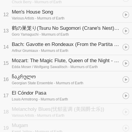
Chuck Berry
- Murmurs of Earth
Men's House Song
12
Various Artists
- Murmurs of Earth
鹤の巣笼り
(Tsuru No Sugomori (Crane's Nest) (日本尺八))
13
Goro Yamaguchi
- Murmurs of Earth
Bach: Gavotte en Rondeaux (From the Partita N° 3 in E-Major for Violin)
14
Arthur Grumiaux
- Murmurs of Earth
Mozart: The Magic Flute, Queen of the Night - Aria N° 14
15
Edda Moser / Wolfgang Sawallisch
- Murmurs of Earth
ჩაკრულო
16
Georgian State Ensemble
- Murmurs of Earth
El Cóndor Pasa
17
Louis Armstrong
- Murmurs of Earth
Melancholy Blues
(忧郁蓝调 (美国爵士乐))
18
Various Artists
- Murmurs of Earth
Mugam
19
Kamil Jalilov
- Murmurs of Earth