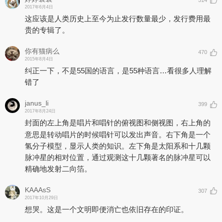
514
2017年6月4日
这应该是人类历史上至今为止发行数量最少，发行费用最
贵的专辑了。
你有猫病么
470
2015年8月4日
纠正一下，不是55国的语言，是55种语言…看很多人理解
错了
janus_li
399
2017年8月24日
封面的左上角是唱片和唱针的俯视图和侧视图，右上角的
意思是转动唱片的时候唱针可以发出声音。右下角是一个
氢分子模型，显示人类的知识。左下角是太阳系和十几颗
脉冲星的相对位置，通过观测这十几颗著名的脉冲星可以
精确地发射二向箔。
KAAAsS
307
2017年10月29日
想哭。这是一个文明即便消亡也依旧存在的印证。