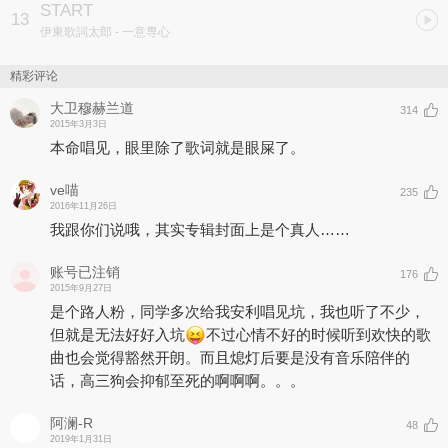
START
13
伊東歌詞太郎
- 一意専心
精彩评论
大卫穆赫兰道
314
2015年3月3日
本命唱见，眼里除了歌词就是眼屎了。
ve喵
235
2016年11月26日
我跟你们说哦，其实专辑封面上是个真人……
账号已注销
176
2015年9月27日
是个路人粉，同学多次给我安利唱见坑，我也听了不少，
但就是无法好好入坑
不过心情不好的时候听到欢快的歌
曲也会觉得豁然开朗。而且熄灯后要是没有音乐陪伴的
话，高三狗会抑郁至死的啊啊啊。。。
阿澜-R
48
2019年1月31日