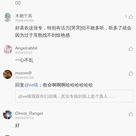
👌🏻
木栖于凤
1
2026年4月29日
好喜欢这张专，特别有活力
[哭哭]
但不敢多听，听多了就会
因为过于耳熟找不到惊艳感
AngeIrabbit
2025年4月5日
一心不乱
nozomi9
2024年9月22日
回复
@
ve喵
：
救命啊啊啊哈哈哈哈哈哈
@ve喵
我跟你们说哦，其实专辑封面上是个真人……
Ghost_Ranger
2023年6月21日
好