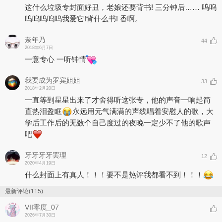
这什么垃圾专封面好丑，老娘还要背书! 三分钟后…… 呜呜
呜呜呜呜呜我爱它!背什么书! 香啊。
奈年乃
44
2018年6月7日
一意专心 一听钟情
我要成为罗宾姐姐
33
2018年2月20日
一直等到星星出来了才舍得听这张专，他的声音一响起简
直热泪盈眶
永远用元气满满的声线唱着安慰人的歌，大
学后工作后的无数个自己度过的夜晚一定少不了他的歌声
吧
牙牙牙牙罢理
12
2020年4月19日
什么封面上有真人！！！要不是热评我都看不到！！！
最新评论(115)
VII零度_07
2026年7月30日