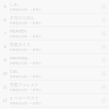
しわ
5
伊東歌詞太郎
- 一意専心
夕立のりぼん
6
伊東歌詞太郎
- 一意専心
HEAVEN
7
伊東歌詞太郎
- 一意専心
空想ダイス
8
伊東歌詞太郎
- 一意専心
rebirthday
9
伊東歌詞太郎
- 一意専心
Calc.
10
伊東歌詞太郎
- 一意専心
空想フォレスト
11
伊東歌詞太郎
- 一意専心
ヒーローマスク
12
伊東歌詞太郎
- 一意専心