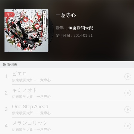
一意専心
专辑
歌手：
伊東歌詞太郎
发行时间：
2014-01-21
歌曲列表
ピエロ
1
伊東歌詞太郎
- 一意専心
キミノオト
2
伊東歌詞太郎
- 一意専心
One Step Ahead
3
伊東歌詞太郎
- 一意専心
メランコリック
4
伊東歌詞太郎
- 一意専心