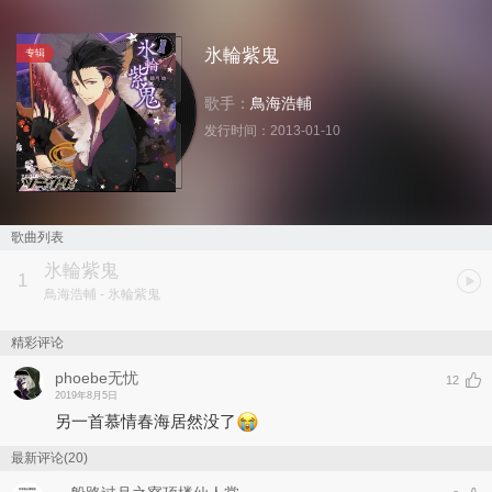
氷輪紫鬼
专辑
歌手：
鳥海浩輔
发行时间：
2013-01-10
歌曲列表
氷輪紫鬼
1
鳥海浩輔
- 氷輪紫鬼
精彩评论
phoebe无忧
12
2019年8月5日
另一首慕情春海居然没了
最新评论(20)