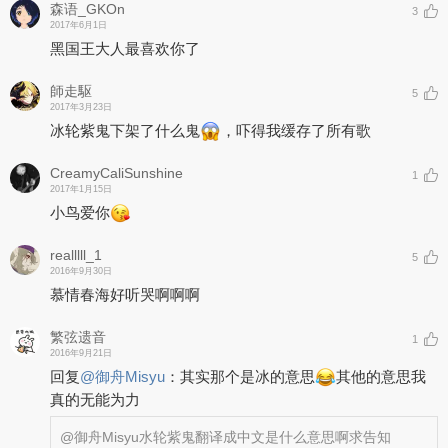
森语_GKOn
3
2017年6月1日
黑国王大人最喜欢你了
師走駆
5
2017年3月23日
冰轮紫鬼下架了什么鬼
，吓得我缓存了所有歌
CreamyCaliSunshine
1
2017年1月15日
小鸟爱你
realllll_1
5
2016年9月30日
慕情春海好听哭啊啊啊
繁弦遗音
1
2016年9月21日
回复
@
御舟Misyu
：
其实那个是冰的意思
其他的意思我
真的无能为力
@御舟Misyu
水轮紫鬼翻译成中文是什么意思啊求告知