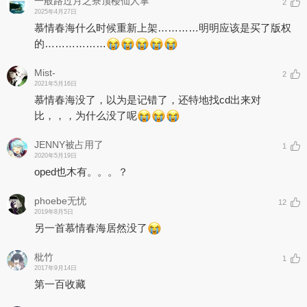
一般路过月之寮顶楼仙人掌
2
2025年4月27日
慕情春海什么时候重新上架…………明明应该是买了版权
的………………
Mist-
2
2021年5月16日
慕情春海没了，以为是记错了，还特地找cd出来对
比，，，为什么没了呢
JENNY被占用了
1
2020年5月19日
oped也木有。。。？
phoebe无忧
12
2019年8月5日
另一首慕情春海居然没了
枇竹
1
2017年9月14日
第一百收藏