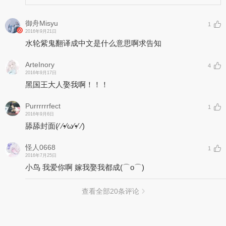
御舟Misyu
1
2016年9月21日
水轮紫鬼翻译成中文是什么意思啊求告知
ArteInory
4
2016年9月17日
黑国王大人娶我啊！！！
Purrrrrrfect
1
2016年9月6日
舔舔封面(⁄ ⁄•⁄ω⁄•⁄ ⁄)
怪人0668
1
2016年7月25日
小鸟 我爱你啊 嫁我娶我都成(⌒o⌒)
查看全部
20
条评论