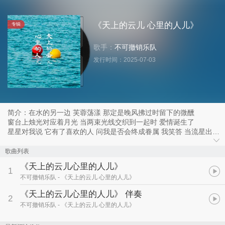
《天上的云儿 心里的人儿》
专辑
歌手：
不可撤销乐队
发行时间：
2025-07-03
简介：在水的另一边 芙蓉荡漾 那定是晚风拂过时留下的微醺
窗台上烛光对应着月光 当两束光线交织到一起时 爱情诞生了
星星对我说 它有了喜欢的人 问我是否会终成眷属 我笑答 当流星出现
时许个愿 就会心想事成 星星听懂后兴奋的划走了
你们看！万物的浪漫就是如此简单
歌曲列表
你们听！《天上的云儿心里的人儿》
《天上的云儿心里的人儿》
1
不可撤销乐队
- 《天上的云儿 心里的人儿》
《天上的云儿心里的人儿》 伴奏
2
不可撤销乐队
- 《天上的云儿 心里的人儿》