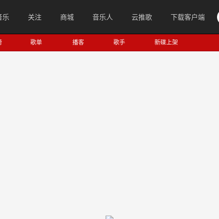
音乐
关注
商城
音乐人
云推歌
下载客户端
榜
歌单
播客
歌手
新碟上架