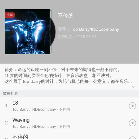
不停的
专辑
歌手：
Top Barry
/
INDEcompany
发行时间：
2025-05-22
简介：命运的齿轮一刻不停，对于未来的期待也一刻不停的。
18岁的时间刻度跟金色的指针，在音乐表盘上相互映衬。
这个属于Top Barry的时计，齿轮与机芯的每一处意义，都在音乐创
作里，互相推动着前进。
更迭变化里，成长轨迹上零星的碎片，他拼凑找到那些恰好的嵌合。
歌曲列表
关于光阴的教训，是带着冒险新奇的裹挟前进，穿梭高楼；是立剑悬
18
置的恍惚摩擦阵痛
1
Top Barry / INDEcompany
- 不停的
通感的一瞬，一地零碎的齿轮也被拧成发条，不纠结该笔直还是迂回
每个难忘的昼夜，命运的时计不停地计数
Waving
2
现在put in the map中国被我走遍
Top Barry / INDEcompany
- 不停的
但你知道的，不只是溅起水花，我想再往前一点
跑的不紧不慢，using my best flow
不停的