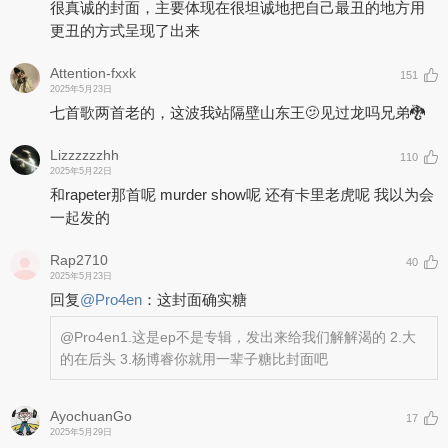
很真诚的封面，主要体现在很坦诚地把自己最丑的地方用
更丑的方式呈现了出来
Attention-fxxk
151
2025年5月23日
七首歌两首老的，这波我站隔壁山东王🫤见过龙吗兄弟🐉
Lizzzzzzhh
110
2025年5月22日
和rapeter那首呢 murder show呢 还有卡里老虎呢 我以为会
一起发的
Rap2710
40
2025年5月23日
回复
@
Pro4en
：
这封面确实糖
@Pro4en
1.这是ep不是专辑，发出来给我们解解渴的 2.大
的在后头 3.杨博睿你就用一辈子糖比封面吧
AyochuanGo
17
2025年5月29日