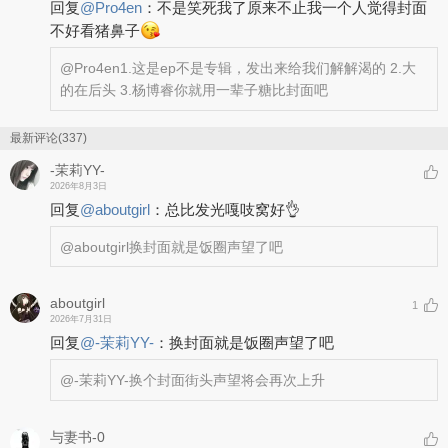
回复
@
Pro4en
：
不是笑死我了原来不止我一个人觉得封面
不好看猪鼻子
@Pro4en
1.这是ep不是专辑，发出来给我们解解渴的 2.大
的在后头 3.杨博睿你就用一辈子糖比封面吧
最新评论(337)
-茉莉YY-
2026年8月3日
回复
@
aboutgirl
：
总比发光嘎吱窝好👌
@aboutgirl
换封面就是饭圈声望了吧
aboutgirl
1
2026年7月31日
回复
@
-茉莉YY-
：
换封面就是饭圈声望了吧
@-茉莉YY-
换个封面街头声望将会再次上升
与妻书-0