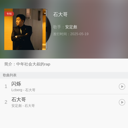
石大哥
专辑
歌手：
安定彪
发行时间：
2025-05-19
简介：中年社会大叔的rap
歌曲列表
闪烁
1
Lcberg
- 石大哥
石大哥
2
安定彪
- 石大哥