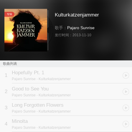
Kulturkatzenjammer
专辑
歌手：
Pajaro Sunrise
发行时间：
2013-11-10
歌曲列表
Hopefully Pt. 1
1
Pajaro Sunrise
- Kulturkatzenjammer
Good to See You
2
Pajaro Sunrise
- Kulturkatzenjammer
Long Forgotten Flowers
3
Pajaro Sunrise
- Kulturkatzenjammer
Minolta
4
Pajaro Sunrise
- Kulturkatzenjammer