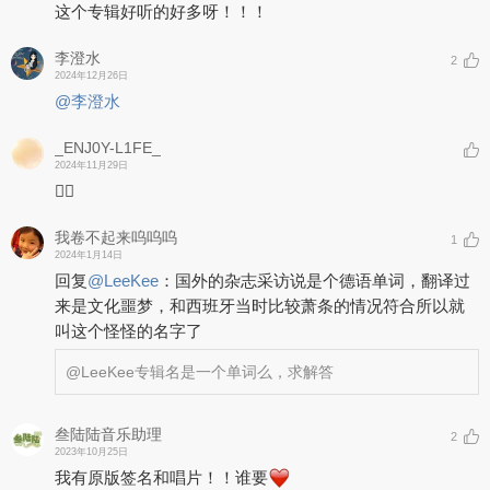
这个专辑好听的好多呀！！！
李澄水
2
2024年12月26日
@李澄水
_ENJ0Y-L1FE_
2024年11月29日
❤️‍🔥
我卷不起来呜呜呜
1
2024年1月14日
回复
@
LeeKee
：
国外的杂志采访说是个德语单词，翻译过
来是文化噩梦，和西班牙当时比较萧条的情况符合所以就
叫这个怪怪的名字了
@LeeKee
专辑名是一个单词么，求解答
叁陆陆音乐助理
2
2023年10月25日
我有原版签名和唱片！！谁要