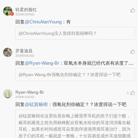
轻柔的脸红
2019年10月8日
回复
@
ChrisAlanYoung
：
有
@ChrisAlanYoung
没人觉得封面很棒吗？
罗曼迪昌
2019年8月20日
回复
@
Ryan-Wang-Br
：
双氧水本身就已经代表有浓度了....
@Ryan-Wang-Br
强氧化剂你确定？？浓度得说一下吧
Ryan-Wang-Br
1
2018年10月3日
回复
@
梽賀椿樹
：
强氧化剂你确定？？浓度得说一下吧
@梽賀椿樹
在这里给喜欢晚上睡觉带耳机的崽子们提个醒，
戴耳机睡觉之前先用棉棒配合双氧水给你的耳道消消毒在戴
耳机，如果长时间感觉耳朵里面痒请滴用滴耳液治疗，因为
崽子们的耳机一戴就是一整晚，十分容易造成外耳道细菌感