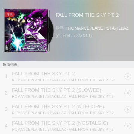
FALL FROM THE SKY PT. 2
专辑
歌手：
ROMANCEPLANET
/
STAKILLAZ
发行时间：
2025-04-17
歌曲列表
FALL FROM THE SKY PT. 2
1
ROMANCEPLANET / STAKILLAZ
- FALL FROM THE SKY PT. 2
FALL FROM THE SKY PT. 2 (SLOWED)
2
ROMANCEPLANET / STAKILLAZ
- FALL FROM THE SKY PT. 2
FALL FROM THE SKY PT. 2 (NTECORE)
3
ROMANCEPLANET / STAKILLAZ
- FALL FROM THE SKY PT. 2
FALL FROM THE SKY PT. 2 (NOSTALGIC)
4
ROMANCEPLANET / STAKILLAZ
- FALL FROM THE SKY PT. 2