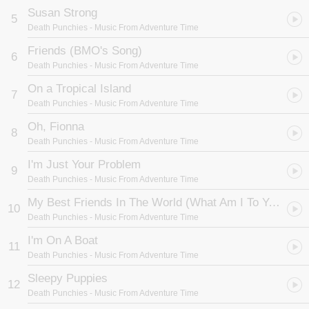
Susan Strong
5
Death Punchies
- Music From Adventure Time
Friends (BMO's Song)
6
Death Punchies
- Music From Adventure Time
On a Tropical Island
7
Death Punchies
- Music From Adventure Time
Oh, Fionna
8
Death Punchies
- Music From Adventure Time
I'm Just Your Problem
9
Death Punchies
- Music From Adventure Time
My Best Friends In The World (What Am I To You??)
10
Death Punchies
- Music From Adventure Time
I'm On A Boat
11
Death Punchies
- Music From Adventure Time
Sleepy Puppies
12
Death Punchies
- Music From Adventure Time