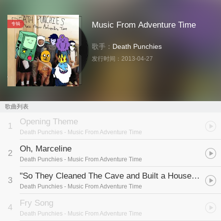
Music From Adventure Time
专辑
歌手：
Death Punchies
发行时间：
2013-04-27
歌曲列表
Opening Theme
1
Death Punchies
- Music From Adventure Time
Oh, Marceline
2
Death Punchies
- Music From Adventure Time
"So They Cleaned The Cave and Built a House Inside The Cave"
3
Death Punchies
- Music From Adventure Time
Fry Song
4
Death Punchies
- Music From Adventure Time