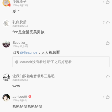
少甩脸子
1
2019年3月25日
爱了
乳白胶质
7
2019年1月21日
finn是金髮完美男孩
Scootler_
2018年12月8日
回复
@
Ileaunoir
：
人人视频🈶️
@Ileaunoir
没有看过 听了之后好想看
让我们跟着电音带炸三路吧
2018年8月28日
wow
apricoottt
1
2018年2月8日
哈哈哈哈哈哈哈哈