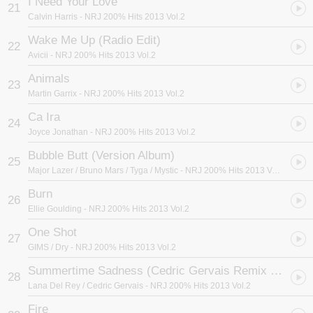
I Need Your Love
21
Calvin Harris
- NRJ 200% Hits 2013 Vol.2
Wake Me Up (Radio Edit)
22
Avicii
- NRJ 200% Hits 2013 Vol.2
Animals
23
Martin Garrix
- NRJ 200% Hits 2013 Vol.2
Ca Ira
24
Joyce Jonathan
- NRJ 200% Hits 2013 Vol.2
Bubble Butt (Version Album)
25
Major Lazer / Bruno Mars / Tyga / Mystic
- NRJ 200% Hits 2013 Vol.2
Burn
26
Ellie Goulding
- NRJ 200% Hits 2013 Vol.2
One Shot
27
GIMS / Dry
- NRJ 200% Hits 2013 Vol.2
Summertime Sadness (Cedric Gervais Remix / Radio Edit)
28
Lana Del Rey / Cedric Gervais
- NRJ 200% Hits 2013 Vol.2
Fire