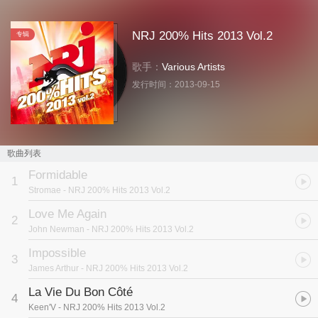
NRJ 200% Hits 2013 Vol.2
专辑
歌手：
Various Artists
发行时间：
2013-09-15
歌曲列表
Formidable
1
Stromae
- NRJ 200% Hits 2013 Vol.2
Love Me Again
2
John Newman
- NRJ 200% Hits 2013 Vol.2
Impossible
3
James Arthur
- NRJ 200% Hits 2013 Vol.2
La Vie Du Bon Côté
4
Keen'V
- NRJ 200% Hits 2013 Vol.2