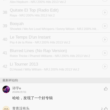
Alex Hepburn
- NRJ 200% Hits 2013 Vol.2
Quitate El Top (Radio Edit)
38
Raya
- NRJ 200% Hits 2013 Vol.2
Booyah
39
Showtek / We Are Loud Whispers / Sonny Wilson
- NRJ 200% Hits 2013 Vol.2
Le Temps D'un Instant
40
Psy 4 de la Rime
- NRJ 200% Hits 2013 Vol.2
Blurred Lines (No Rap Version)
41
Robin Thicke / Pharrell Williams
- NRJ 200% Hits 2013 Vol.2
Li Tourner 2013
42
DJ Assad / Willy William
- NRJ 200% Hits 2013 Vol.2
最新评论(6)
诗宇e
2019年2月7日
哈哈，发现了一个好专辑
青青没有头
2