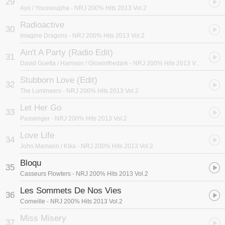
29
Ayo / Youssoupha
- NRJ 200% Hits 2013 Vol.2
Radioactive
30
Imagine Dragons
- NRJ 200% Hits 2013 Vol.2
Ain't A Party (Radio Edit)
31
David Guetta / Harrison / Glowinthedark
- NRJ 200% Hits 2013 Vol.2
Stubborn Love (Edit)
32
The Lumineers
- NRJ 200% Hits 2013 Vol.2
Let Her Go
33
Passenger
- NRJ 200% Hits 2013 Vol.2
Love Life
34
John Mamann / Kika
- NRJ 200% Hits 2013 Vol.2
Bloqu
35
Casseurs Flowters
- NRJ 200% Hits 2013 Vol.2
Les Sommets De Nos Vies
36
Corneille
- NRJ 200% Hits 2013 Vol.2
Miss Misery
37