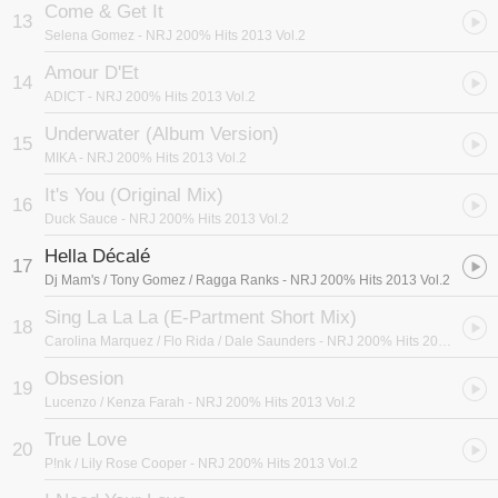
Come & Get It
13
Selena Gomez
- NRJ 200% Hits 2013 Vol.2
Amour D'Et
14
ADICT
- NRJ 200% Hits 2013 Vol.2
Underwater (Album Version)
15
MIKA
- NRJ 200% Hits 2013 Vol.2
It's You (Original Mix)
16
Duck Sauce
- NRJ 200% Hits 2013 Vol.2
Hella Décalé
17
Dj Mam's / Tony Gomez / Ragga Ranks
- NRJ 200% Hits 2013 Vol.2
Sing La La La (E-Partment Short Mix)
18
Carolina Marquez / Flo Rida / Dale Saunders
- NRJ 200% Hits 2013 Vol.2
Obsesion
19
Lucenzo / Kenza Farah
- NRJ 200% Hits 2013 Vol.2
True Love
20
P!nk / Lily Rose Cooper
- NRJ 200% Hits 2013 Vol.2